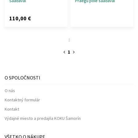
Saadaval
Praegu pole saadaval
110,00 €
:
1
O SPOLOČNOSTI
O nás
Kontaktný formulár
Kontakt
Výdajné miesto a predajňa KOKU Šamorín
VŠETKO O NÁKUPE