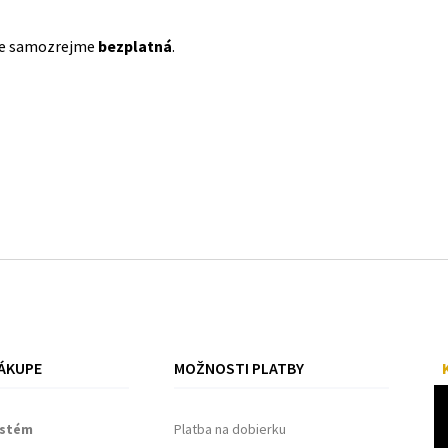
je samozrejme
bezplatná
.
ÁKUPE
MOŽNOSTI PLATBY
ystém
Platba na dobierku