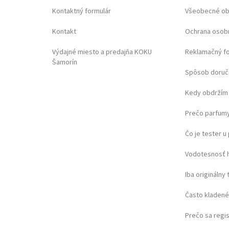
Kontaktný formulár
Všeobecné o
Kontakt
Ochrana osob
Výdajné miesto a predajňa KOKU
Reklamačný f
Šamorín
Spôsob doruč
Kedy obdržím 
Prečo parfumy
Čo je tester 
Vodotesnosť 
Iba originálny 
Často kladené
Prečo sa regi