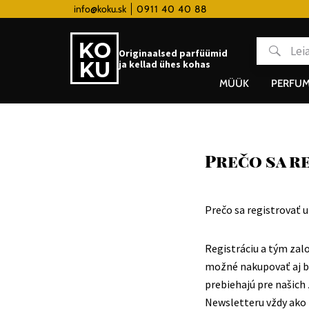
 hodinky od 80€
info@koku.sk
0911 40 40 88
Lojaalsusprogramm
Originaalsed parfüümid
ja kellad ühes kohas
MÜÜK
PERFUM
Prečo sa r
Prečo sa registrovať u
Registráciu a tým zal
možné nakupovať aj be
prebiehajú pre našich
Newsletteru vždy ako