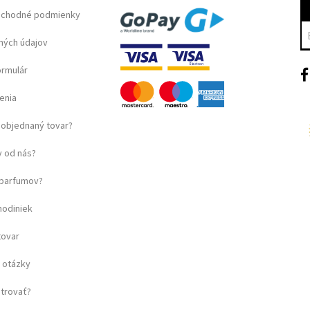
bchodné podmienky
ných údajov
ormulár
enia
objednaný tovar?
 od nás?
u parfumov?
hodiniek
tovar
 otázky
strovať?