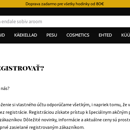
Doprava zadarmo pre všetky hodinky od 80€
ID
KÄEKELLAD
PESU
COSMETICS
EHTED
KÜÜ
egistrovať?
 nás?
oženie si vlastného účtu odporúčame všetkým, i napriek tomu, že v 
z registrácie. Registráciou získate prístup k špeciálnym akčným
 zákazníkov. Dôležité novinky, informácie a aktuálne ceny sú pros
 prvé zasielané registrovaným zákazníkom.