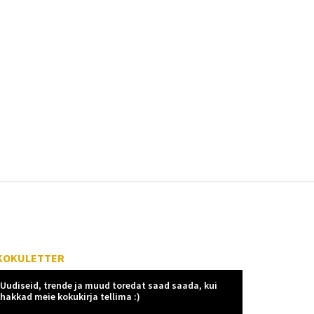
KOKULETTER
Uudiseid, trende ja muud toredat saad saada, kui
hakkad meie kokukirja tellima :)