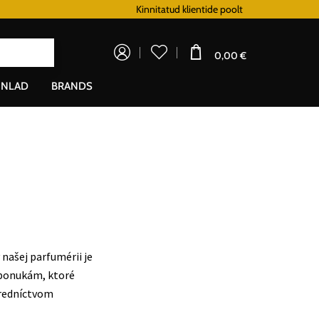
Lojaalsusprogramm
Kinnitatud klientide poolt
Doprava zadarm
0,00 €
NLAD
BRANDS
našej parfumérii je
 ponukám, ktoré
tredníctvom