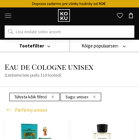
Doprava zadarmo pre všetky hodinky od 80€
Originaalsed
parfüümid
ja
kellad
ühes
kohas
Tootefilter
Kõige populaarsem
Parfémy
Parfémy Unisex
Eau De Cologne Unisex
Eau de Cologne unisex
(Leidsime teie jaoks
110
tooted
)
Tühista kõik filtrid
Sugu:
unisex
Parfémy unisex