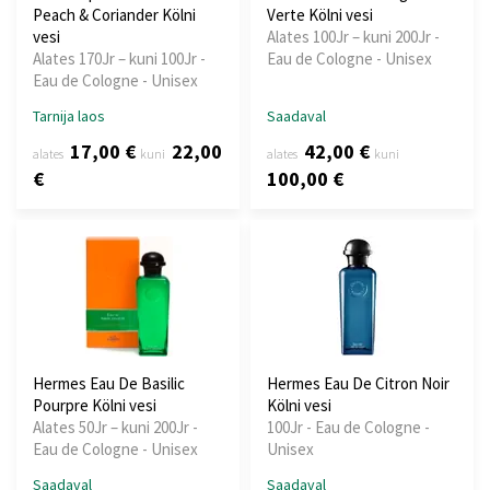
Peach & Coriander Kölni
Verte Kölni vesi
vesi
Alates 100Jr – kuni 200Jr -
Alates 170Jr – kuni 100Jr -
Eau de Cologne - Unisex
Eau de Cologne - Unisex
Tarnija laos
Saadaval
17,00 €
22,00
42,00 €
alates
kuni
alates
kuni
€
100,00 €
Hermes Eau De Basilic
Hermes Eau De Citron Noir
Pourpre Kölni vesi
Kölni vesi
Alates 50Jr – kuni 200Jr -
100Jr - Eau de Cologne -
Eau de Cologne - Unisex
Unisex
Saadaval
Saadaval