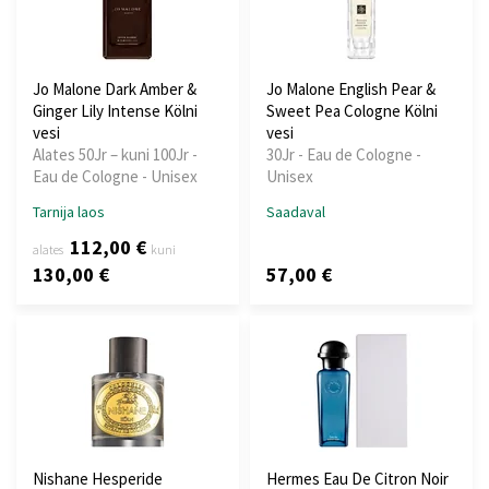
Jo Malone Dark Amber &
Jo Malone English Pear &
Ginger Lily Intense Kölni
Sweet Pea Cologne Kölni
vesi
vesi
Alates 50Jr – kuni 100Jr -
30Jr - Eau de Cologne -
Eau de Cologne - Unisex
Unisex
Tarnija laos
Saadaval
112,00 €
alates
kuni
130,00 €
57,00 €
Nishane Hesperide
Hermes Eau De Citron Noir