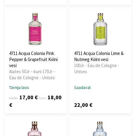
4711 Acqua Colonia Pink
4711 Acqua Colonia Lime &
Pepper & Grapefruit Kölni
Nutmeg Kölni vesi
vesi
100Jr - Eau de Cologne -
Alates 50Jr – kuni 170Jr -
Unisex
Eau de Cologne - Unisex
Tarnija laos
Saadaval
17,00 €
18,00
alates
kuni
€
22,00 €