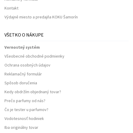
Kontakt
Výdajné miesto a predajňa KOKU Šamorín
VŠETKO O NÁKUPE
Vernostný systém
Všeobecné obchodné podmienky
Ochrana osobných údajov
Reklamačný formulár
Spôsob doručenia
Kedy obdržím objednaný tovar?
Prečo parfumy od nás?
Čo je tester u parfumov?
Vodotesnosť hodiniek
Iba originálny tovar