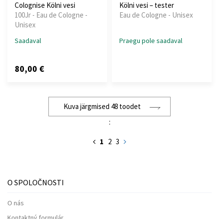
Colognise Kölni vesi
Kölni vesi – tester
100Jr - Eau de Cologne -
Eau de Cologne - Unisex
Unisex
Saadaval
Praegu pole saadaval
80,00 €
Kuva järgmised 48 toodet
:
1
2
3
O SPOLOČNOSTI
O nás
Kontaktný formulár