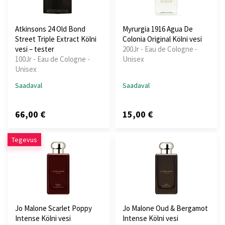
Atkinsons 24 Old Bond
Myrurgia 1916 Agua De
Street Triple Extract Kölni
Colonia Original Kölni vesi
vesi – tester
200Jr - Eau de Cologne -
100Jr - Eau de Cologne -
Unisex
Unisex
Saadaval
Saadaval
66,00 €
15,00 €
Tegevus
Jo Malone Scarlet Poppy
Jo Malone Oud & Bergamot
Intense Kölni vesi
Intense Kölni vesi