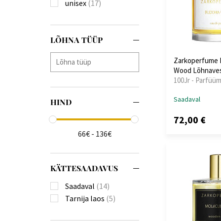
unisex
(17)
LÕHNA TÜÜP
Zarkoperfume 
Wood Lõhnaves
100Jr - Parfüüm
Saadaval
HIND
72,00 €
66€ - 136€
KÄTTESAADAVUS
Saadaval
(14)
Tarnija laos
(5)