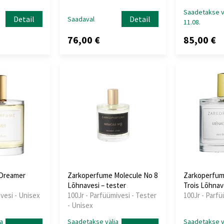
Saadetakse v
Detail
Detail
Saadaval
11.08.
76,00 €
85,00 €
Dreamer
Zarkoperfume Molecule No 8
Zarkoperfum
Lõhnavesi – tester
Trois Lõhnav
vesi - Unisex
100Jr - Parfüümivesi - Tester
100Jr - Parf
- Unisex
a
Saadetakse välja
Saadetakse v