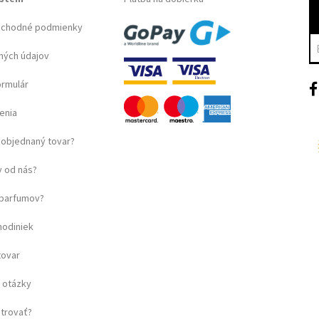
bchodné podmienky
ných údajov
ormulár
enia
objednaný tovar?
 od nás?
u parfumov?
hodiniek
tovar
 otázky
strovať?