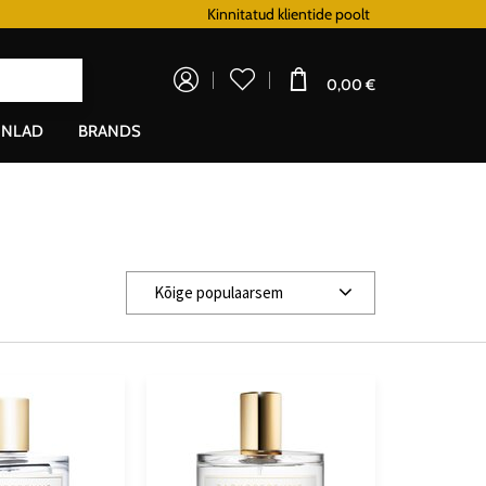
Lojaalsusprogramm
Kinnitatud klientide poolt
Doprava zadarm
0,00 €
NLAD
BRANDS
Kõige populaarsem