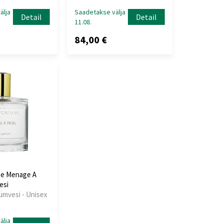
älja
Saadetakse välja
Detail
Detail
11.08.
84,00 €
e Menage A
esi
üümvesi - Unisex
älja