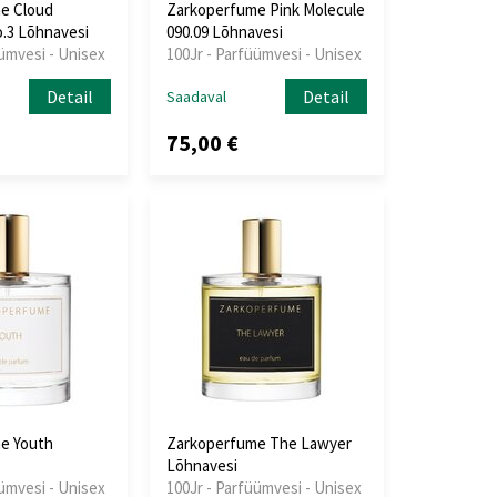
e Cloud
Zarkoperfume Pink Molecule
o.3 Lõhnavesi
090.09 Lõhnavesi
üümvesi - Unisex
100Jr - Parfüümvesi - Unisex
Detail
Detail
Saadaval
75,00 €
e Youth
Zarkoperfume The Lawyer
Lõhnavesi
üümvesi - Unisex
100Jr - Parfüümvesi - Unisex