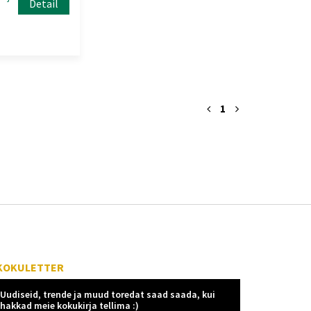
Detail
1
KOKULETTER
Uudiseid, trende ja muud toredat saad saada, kui
hakkad meie kokukirja tellima :)