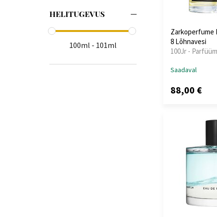
HELITUGEVUS
Zarkoperfume 
8 Lõhnavesi
100ml - 101ml
100Jr - Parfüüm
Saadaval
88,00 €