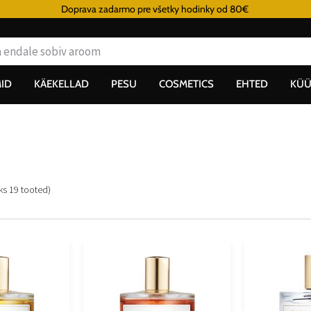
Doprava zadarmo pre všetky hodinky od 80€
ID
KÄEKELLAD
PESU
COSMETICS
EHTED
KÜÜ
oks
19
tooted
)