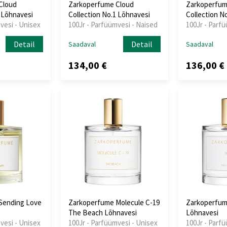
Cloud
Zarkoperfume Cloud
Zarkoperfum
2 Lõhnavesi
Collection No.1 Lõhnavesi
Collection N
vesi - Unisex
100Jr - Parfüümvesi - Naised
100Jr - Parf
Detail
Detail
Saadaval
Saadaval
134,00 €
136,00 €
Sending Love
Zarkoperfume Molecule C-19
Zarkoperfum
The Beach Lõhnavesi
Lõhnavesi
vesi - Unisex
100Jr - Parfüümvesi - Unisex
100Jr - Parf