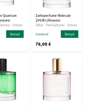
me Quantum
Zarkoperfume Molecule
hnavesi
234.38 Lõhnavesi
üümvesi - Unisex
100Jr - Parfüümvesi - Unisex
Detail
Detail
Saadaval
76,00 €