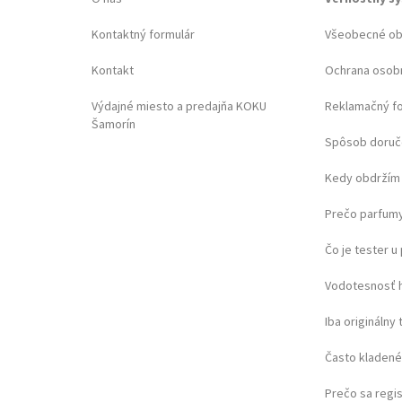
Kontaktný formulár
Všeobecné o
Kontakt
Ochrana osob
Výdajné miesto a predajňa KOKU
Reklamačný f
Šamorín
Spôsob doruč
Kedy obdržím 
Prečo parfumy
Čo je tester 
Vodotesnosť 
Iba originálny 
Často kladené
Prečo sa regi