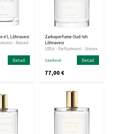
e e'L Lõhnavesi
Zarkoperfume Oud-Ish
üümvesi - Naised
Lõhnavesi
100Jr - Parfüümvesi - Unisex
Detail
Detail
Saadaval
77,00 €