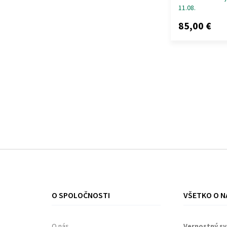
11.08.
85,00 €
O SPOLOČNOSTI
VŠETKO O N
O nás
Vernostný s