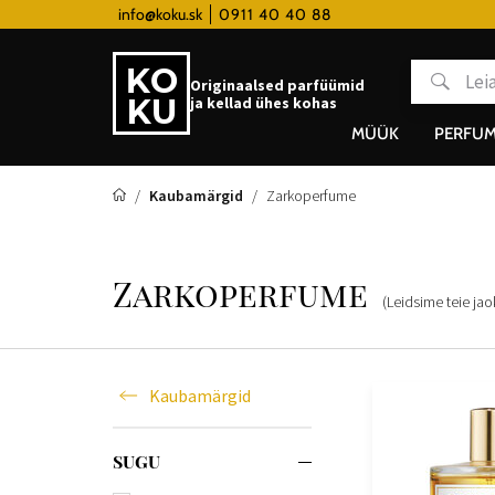
 hodinky od 80€
info@koku.sk
0911 40 40 88
Lojaalsusprogramm
Originaalsed parfüümid
ja kellad ühes kohas
MÜÜK
PERFUM
Kaubamärgid
Zarkoperfume
Zarkoperfume
(Leidsime teie ja
Kaubamärgid
SUGU