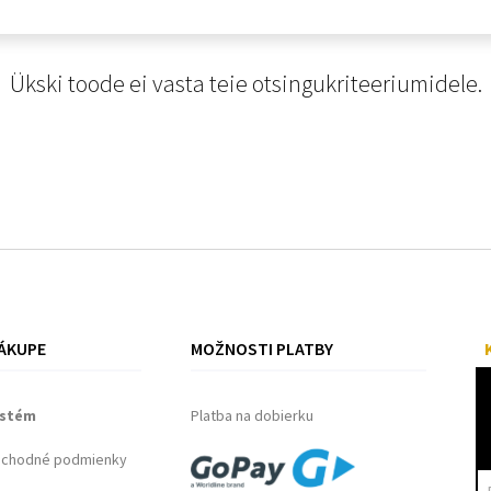
Ükski toode ei vasta teie otsingukriteeriumidele.
ÁKUPE
MOŽNOSTI PLATBY
ystém
Platba na dobierku
bchodné podmienky