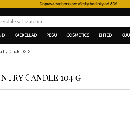
Doprava zadarmo pre všetky hodinky od 80€
ID
KÄEKELLAD
PESU
COSMETICS
EHTED
KÜÜ
untry Candle 104 G
ntry Candle 104 g