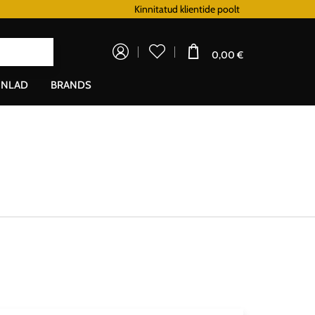
Lojaalsusprogramm
Kinnitatud klientide poolt
Doprava zada
0,00 €
NLAD
BRANDS