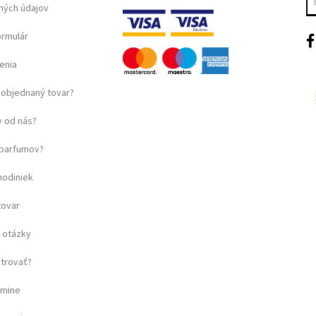
ných údajov
ormulár
enia
objednaný tovar?
 od nás?
u parfumov?
hodiniek
tovar
 otázky
strovať?
amine