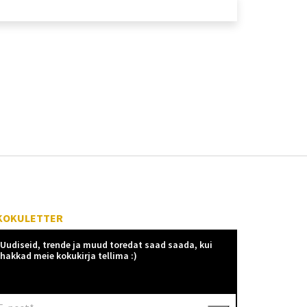
KOKULETTER
Uudiseid, trende ja muud toredat saad saada, kui
hakkad meie kokukirja tellima :)