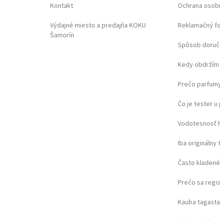
Kontakt
Ochrana osob
Výdajné miesto a predajňa KOKU
Reklamačný f
Šamorín
Spôsob doruč
Kedy obdržím 
Prečo parfumy
Čo je tester 
Vodotesnosť 
Iba originálny 
Často kladené
Prečo sa regi
Kauba tagast