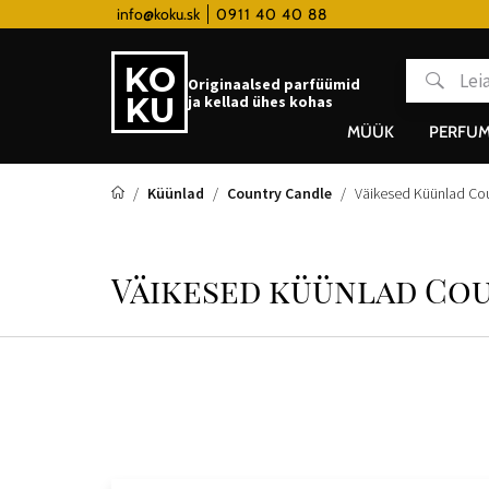
y hodinky od 80€
info@koku.sk
0911 40 40 88
Lojaalsusprogramm
Originaalsed parfüümid
ja kellad ühes kohas
MÜÜK
PERFUM
Küünlad
Country Candle
Väikesed Küünlad Co
Väikesed küünlad Cou