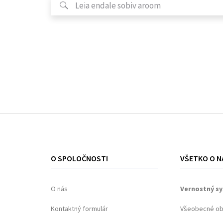
O SPOLOČNOSTI
VŠETKO O N
O nás
Vernostný s
Kontaktný formulár
Všeobecné o