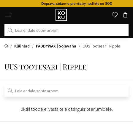
Doprava zadarmo pre všetky hodinky od 80€
Originaalsed
parfüümid
ja
kellad
ühes
kohas
Küünlad
PADDYWAX | Sojavaha
UUS Tootesari | Ripple
UUS tootesari | Ripple
Ükski toode ei vasta teie otsingukriteeriumidele.