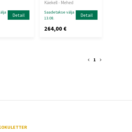
Käekell - Mehed
älja
Saadetakse välja
Detail
Detail
13.08.
264,00 €
1
KOKULETTER