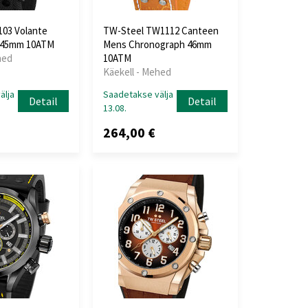
103 Volante
TW-Steel TW1112 Canteen
 45mm 10ATM
Mens Chronograph 46mm
hed
10ATM
Käekell - Mehed
älja
Saadetakse välja
Detail
Detail
13.08.
264,00 €