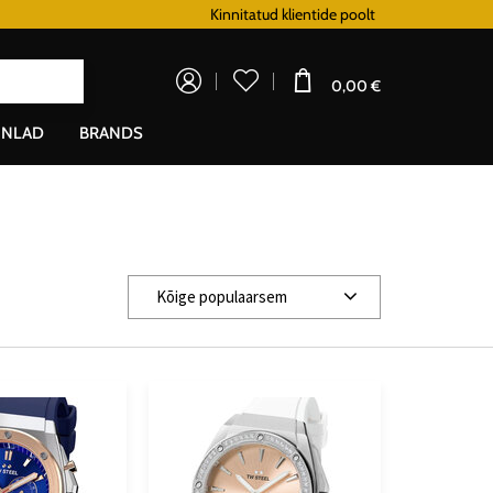
Lojaalsusprogramm
Kinnitatud klientide poolt
Doprava zadarm
0,00 €
NLAD
BRANDS
Kõige populaarsem