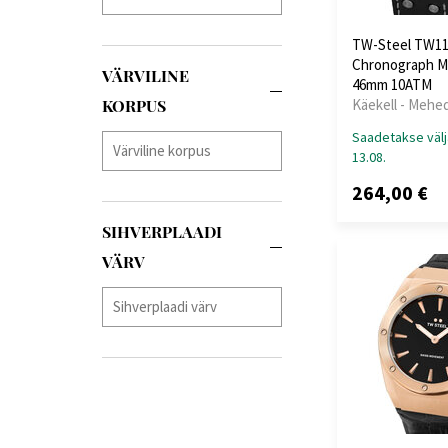
TW-Steel TW11
Chronograph M
VÄRVILINE
46mm 10ATM
Käekell - Mehe
KORPUS
Saadetakse välj
13.08.
264,00 €
SIHVERPLAADI
VÄRV