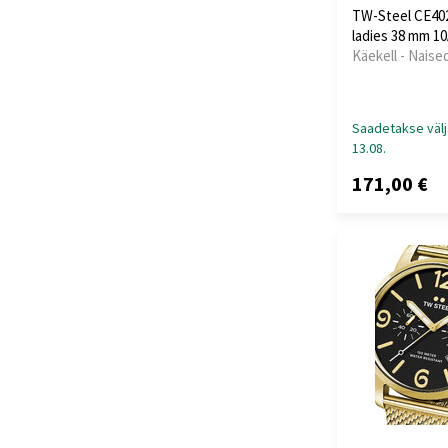
TW-Steel CE40
ladies 38 mm 1
Käekell - Naise
Saadetakse välj
13.08.
171,00 €