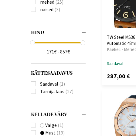
mehed
(25)
naised
(3)
HIND
TW Steel MS36
Automatic 48m
Käekell - Mehe
171€ - 857€
Saadaval
KÄTTESAADAVUS
287,00 €
Saadaval
(1)
Tarnija laos
(27)
KELLADE VÄRV
Valge
(1)
Must
(19)