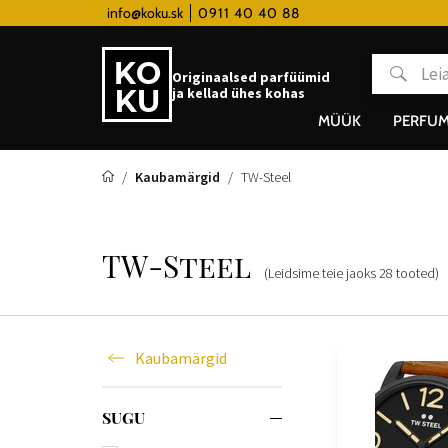
 hodinky od 80€
info@koku.sk
0911 40 40 88
Lojaalsusprogramm
Originaalsed parfüümid
ja kellad ühes kohas
MÜÜK
PERFUM
Kaubamärgid
TW-Steel
TW-Steel
(Leidsime teie jaoks
28
tooted
)
Kaubamärgid
SUGU