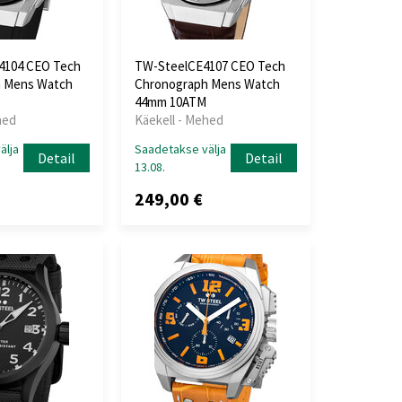
4104 CEO Tech
TW-SteelCE4107 CEO Tech
 Mens Watch
Chronograph Mens Watch
44mm 10ATM
hed
Käekell - Mehed
älja
Saadetakse välja
Detail
Detail
13.08.
249,00 €