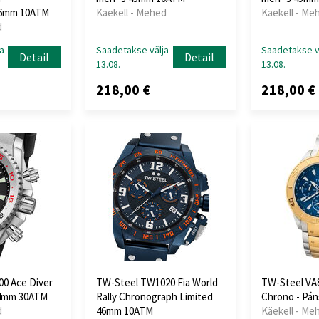
46mm 10ATM
Käekell - Mehed
Käekell - Me
d
a
Saadetakse välja
Saadetakse v
Detail
Detail
13.08.
13.08.
218,00 €
218,00 €
0 Ace Diver
TW-Steel TW1020 Fia World
TW-Steel VA8
44mm 30ATM
Rally Chronograph Limited
Chrono - Pán
d
46mm 10ATM
Käekell - Me