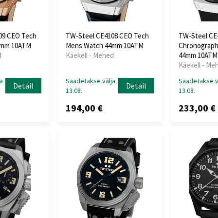
09 CEO Tech
TW-Steel CE4108 CEO Tech
TW-Steel CE
4mm 10ATM
Mens Watch 44mm 10ATM
Chronograph
d
Käekell - Mehed
44mm 10ATM
Käekell - Me
a
Saadetakse välja
Saadetakse v
Detail
Detail
13.08.
13.08.
194,00 €
233,00 €