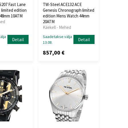
S207 Fast Lane
TW-Steel ACE132 ACE
limited edition
Genesis Chronograph limited
 48mm 10ATM
edition Mens Watch 44mm
hed
20ATM
Käekell - Mehed
älja
Saadetakse välja
Detail
Detail
13.08.
857,00 €