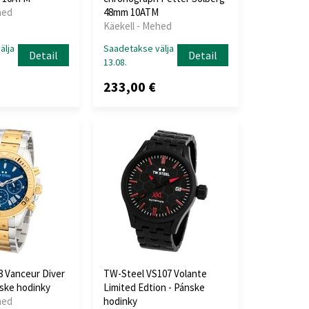
hed
48mm 10ATM
Käekell - Mehed
älja
Saadetakse välja
Detail
Detail
13.08.
233,00 €
 Vanceur Diver
TW-Steel VS107 Volante
ske hodinky
Limited Edtion - Pánske
hed
hodinky