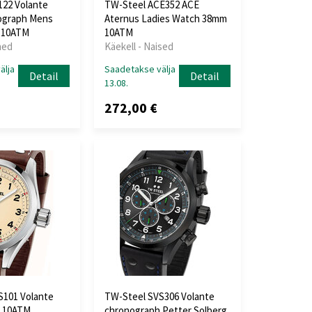
122 Volante
TW-Steel ACE352 ACE
ograph Mens
Aternus Ladies Watch 38mm
 10ATM
10ATM
hed
Käekell - Naised
älja
Saadetakse välja
Detail
Detail
13.08.
272,00 €
S101 Volante
TW-Steel SVS306 Volante
 10ATM
chronograph Petter Solberg