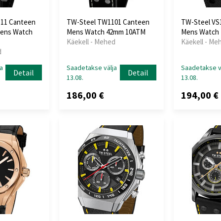
11 Canteen
TW-Steel TW1101 Canteen
TW-Steel VS
ens Watch
Mens Watch 42mm 10ATM
Mens Watch
Käekell - Mehed
Käekell - Me
d
a
Saadetakse välja
Saadetakse v
Detail
Detail
13.08.
13.08.
186,00 €
194,00 €