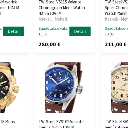
 Maverick
TW-Steel VS115 Volante
TW-Steel VS
48mm 10ATM
Chronograph Mens Watch
Sport Chron
d
48mm 10ATM
Watch 45mm
Käekell - Mehed
Käekell - Me
a
Saadetakse välja
Saadetakse v
Detail
Detail
13.08.
13.08.
280,00 €
311,00 €
118 Mens
TW-Steel SVS102 Volante
TW-Steel SV
n
men`s 45mm 10ATM
men`s 45mm