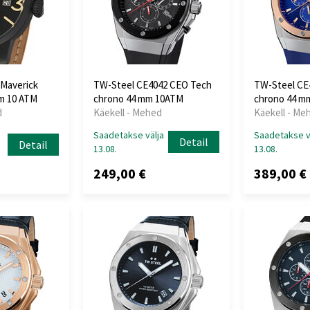
 Maverick
TW-Steel CE4042 CEO Tech
TW-Steel CE
m 10 ATM
chrono 44 mm 10ATM
chrono 44 m
d
Käekell - Mehed
Käekell - Me
Saadetakse välja
Saadetakse v
Detail
Detail
13.08.
13.08.
249,00 €
389,00 €