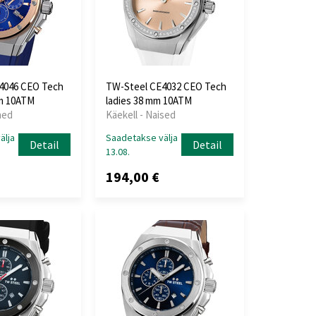
4046 CEO Tech
TW-Steel CE4032 CEO Tech
m 10ATM
ladies 38 mm 10ATM
hed
Käekell - Naised
älja
Saadetakse välja
Detail
Detail
13.08.
194,00 €