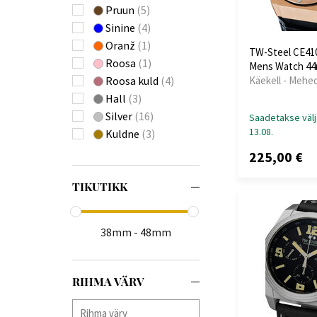
Pruun
(5)
Sinine
(4)
Oranž
(1)
TW-Steel CE41
Roosa
(1)
Mens Watch 4
Käekell - Mehe
Roosa kuld
(4)
Hall
(3)
Silver
(16)
Saadetakse välj
13.08.
Kuldne
(3)
225,00 €
TIKUTIKK
38mm - 48mm
RIHMA VÄRV