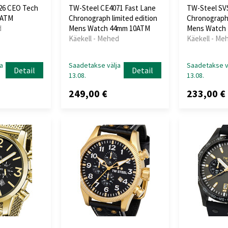
26 CEO Tech
TW-Steel CE4071 Fast Lane
TW-Steel SV
0ATM
Chronograph limited edition
Chronograph 
d
Mens Watch 44mm 10ATM
Mens Watch
Käekell - Mehed
Käekell - Me
a
Saadetakse välja
Saadetakse v
Detail
Detail
13.08.
13.08.
249,00 €
233,00 €