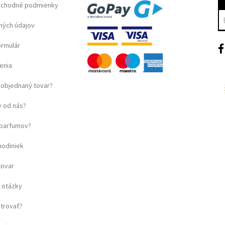
bchodné podmienky
ných údajov
ormulár
enia
objednaný tovar?
 od nás?
u parfumov?
hodiniek
tovar
 otázky
strovať?