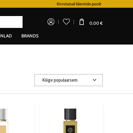
Lojaalsusprogramm
Kinnitatud klientide poolt
Doprava zadarm
0,00 €
NLAD
BRANDS
Kõige populaarsem