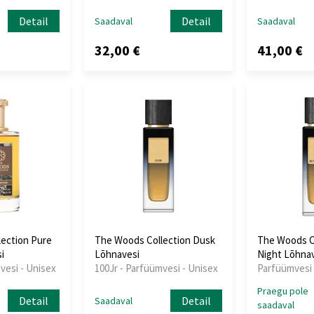
Detail
Detail
Saadaval
Saadaval
32,00 €
41,00 €
ection Pure
The Woods Collection Dusk
The Woods Co
i
Lõhnavesi
Night Lõhna
vesi - Unisex
100Jr - Parfüümvesi - Unisex
Parfüümvesi 
Praegu pole
Detail
Detail
Saadaval
saadaval