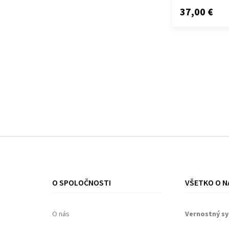
37,00 €
O SPOLOČNOSTI
VŠETKO O N
O nás
Vernostný s