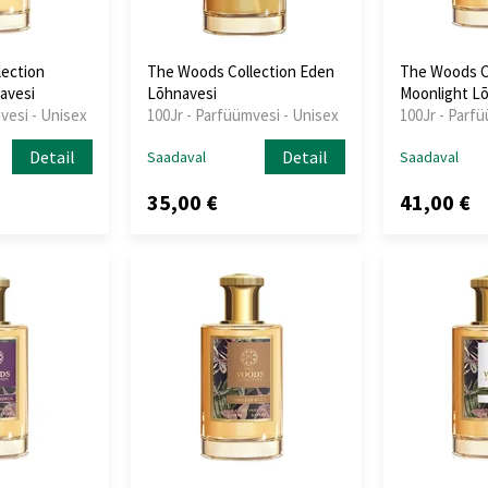
ection
The Woods Collection Eden
The Woods C
avesi
Lõhnavesi
Moonlight L
vesi - Unisex
100Jr - Parfüümvesi - Unisex
100Jr - Parf
Detail
Detail
Saadaval
Saadaval
35,00 €
41,00 €