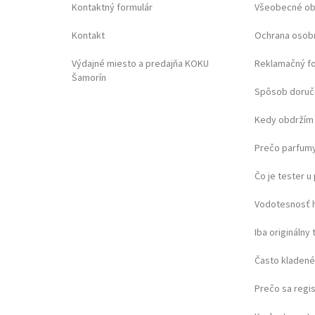
Kontaktný formulár
Všeobecné o
Kontakt
Ochrana osob
Výdajné miesto a predajňa KOKU
Reklamačný f
Šamorín
Spôsob doruč
Kedy obdržím 
Prečo parfumy
Čo je tester 
Vodotesnosť 
Iba originálny 
Často kladené
Prečo sa regi