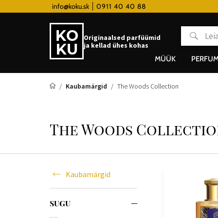
 hodinky od 80€
info@koku.sk
0911 40 40 88
Lojaalsusprogramm
Originaalsed parfüümid
ja kellad ühes kohas
MÜÜK
PERFUM
Kaubamärgid
The Woods Collection
The Woods Collectio
Kaubamärgid
SUGU