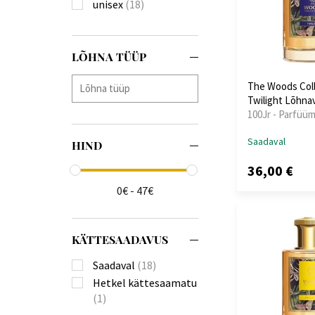
unisex
(18)
LÕHNA TÜÜP
The Woods Coll
Twilight Lõhna
100Jr - Parfüüm
Saadaval
HIND
36,00 €
0€ - 47€
KÄTTESAADAVUS
Saadaval
(18)
Hetkel kättesaamatu
(1)