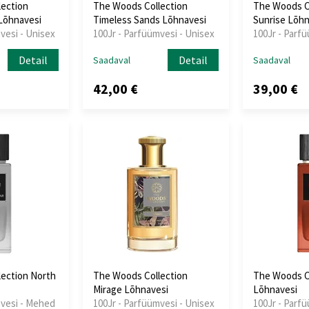
ection
The Woods Collection
The Woods C
Lõhnavesi
Timeless Sands Lõhnavesi
Sunrise Lõhn
vesi - Unisex
100Jr - Parfüümvesi - Unisex
100Jr - Parf
Detail
Detail
Saadaval
Saadaval
42,00 €
39,00 €
ection North
The Woods Collection
The Woods C
Mirage Lõhnavesi
Lõhnavesi
mvesi - Mehed
100Jr - Parfüümvesi - Unisex
100Jr - Parf