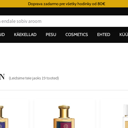
Doprava zadarmo pre všetky hodinky od 80€
ID
KÄEKELLAD
PESU
COSMETICS
EHTED
KÜÜ
n
(Leidsime teie jaoks
19
tooted
)