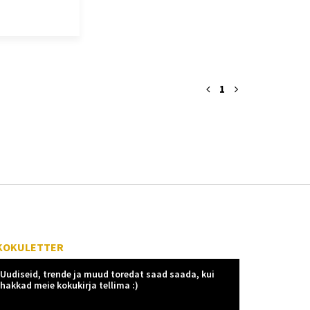
1
KOKULETTER
Uudiseid, trende ja muud toredat saad saada, kui
hakkad meie kokukirja tellima :)