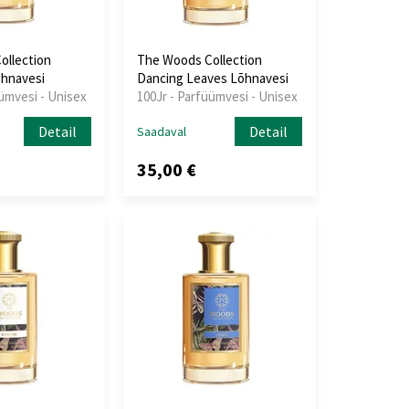
ollection
The Woods Collection
õhnavesi
Dancing Leaves Lõhnavesi
üümvesi - Unisex
100Jr - Parfüümvesi - Unisex
Detail
Detail
Saadaval
35,00 €