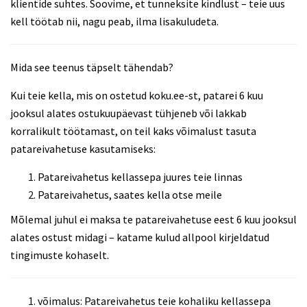
klientide suhtes. Soovime, et tunneksite kindlust – teie uus
kell töötab nii, nagu peab, ilma lisakuludeta.
Mida see teenus täpselt tähendab?
Kui teie kella, mis on ostetud koku.ee-st, patarei 6 kuu
jooksul alates ostukuupäevast tühjeneb või lakkab
korralikult töötamast, on teil kaks võimalust tasuta
patareivahetuse kasutamiseks:
Patareivahetus kellassepa juures teie linnas
Patareivahetus, saates kella otse meile
Mõlemal juhul ei maksa te patareivahetuse eest 6 kuu jooksul
alates ostust midagi – katame kulud allpool kirjeldatud
tingimuste kohaselt.
võimalus: Patareivahetus teie kohaliku kellassepa