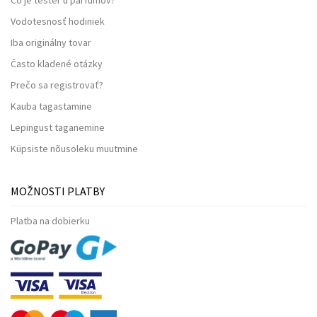
Vodotesnosť hodiniek
Iba originálny tovar
Často kladené otázky
Prečo sa registrovať?
Kauba tagastamine
Lepingust taganemine
Küpsiste nõusoleku muutmine
MOŽNOSTI PLATBY
Platba na dobierku