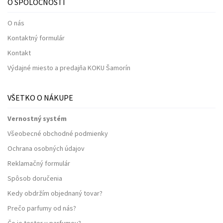
O SPOLOČNOSTI
O nás
Kontaktný formulár
Kontakt
Výdajné miesto a predajňa KOKU Šamorín
VŠETKO O NÁKUPE
Vernostný systém
Všeobecné obchodné podmienky
Ochrana osobných údajov
Reklamačný formulár
Spôsob doručenia
Kedy obdržím objednaný tovar?
Prečo parfumy od nás?
Čo je tester u parfumov?