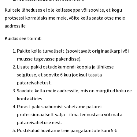
Kui teie läheduses ei ole kellasseppa või soovite, et kogu
protsessi korraldaksime meie, võite kella saata otse meie
aadressile.
Kuidas see toimib:
Pakite kella turvaliselt (soovitavalt originaalkarpi või
muusse tugevasse pakendisse).
Lisate pakki ostudokumendi koopia ja lühikese
selgituse, et soovite 6 kuu jooksul tasuta
patareivahetust.
Saadate kella meie aadressile, mis on märgitud koku.ee
kontaktides.
Pärast paki saabumist vahetame patarei
professionaalselt välja – ilma teenustasu võtmata
patareivahetuse eest.
Postikulud hüvitame teie pangakontole kuni 5 €