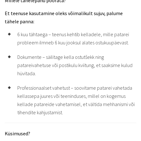
Millele tähelepanu pöörata?
Et teenuse kasutamine oleks võimalikult sujuv, palume
tähele panna:
6 kuu tähtaega – teenus kehtib kelladele, mille patarei
probleem ilmneb 6 kuu jooksul alates ostukuupäevast.
Dokumente – säilitage kella ostutšekk ning
patareivahetuse või postikulu kviitung, et saaksime kulud
hüvitada.
Professionaalset vahetust – soovitame patarei vahetada
kellassepa juures või teeninduses, millel on kogemus
kellade patareide vahetamisel, et vältida mehhanismi või
tihendite kahjustamist.
Küsimused?