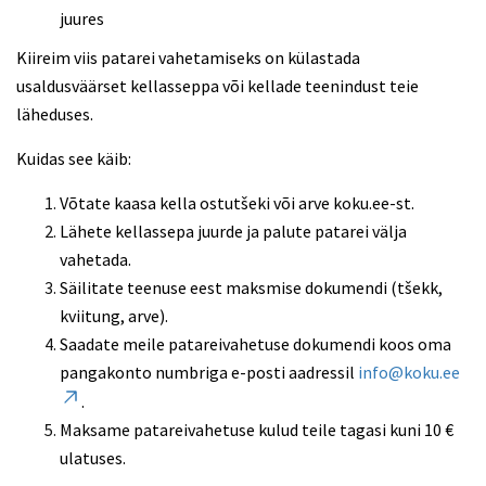
juures
Kiireim viis patarei vahetamiseks on külastada
usaldusväärset kellasseppa või kellade teenindust teie
läheduses.
Kuidas see käib:
Võtate kaasa kella ostutšeki või arve koku.ee-st.
Lähete kellassepa juurde ja palute patarei välja
vahetada.
Säilitate teenuse eest maksmise dokumendi (tšekk,
kviitung, arve).
Saadate meile patareivahetuse dokumendi koos oma
pangakonto numbriga e-posti aadressil
info@koku.ee
.
Maksame patareivahetuse kulud teile tagasi kuni 10 €
ulatuses.