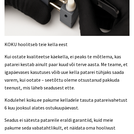
KOKU hoolitseb teie kella eest
Kui ostate kvaliteetse käekella, ei peaks te mõtlema, kas
patarei kestab ainult paar kuud või terve aasta. Me teame, et
igapäevases kasutuses võib uue kella patarei tühjaks saada
varem, kui ootate – seetõttu oleme otsustanud pakkuda
teenust, mis läheb seadusest ette.
Kodulehel koku.ee pakume kelladele tasuta patareivahetust
6 kuu jooksul alates ostukuupäevast.
Seadus ei sätesta patareile eraldi garantiid, kuid meie
pakume seda vabatahtlikult, et näidata oma hoolivust