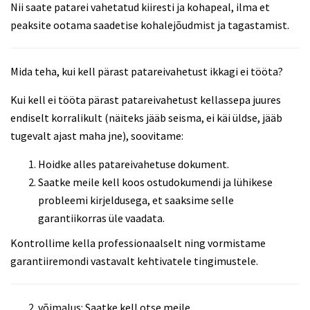
Nii saate patarei vahetatud kiiresti ja kohapeal, ilma et
peaksite ootama saadetise kohalejõudmist ja tagastamist.
Mida teha, kui kell pärast patareivahetust ikkagi ei tööta?
Kui kell ei tööta pärast patareivahetust kellassepa juures
endiselt korralikult (näiteks jääb seisma, ei käi üldse, jääb
tugevalt ajast maha jne), soovitame:
Hoidke alles patareivahetuse dokument.
Saatke meile kell koos ostudokumendi ja lühikese
probleemi kirjeldusega, et saaksime selle
garantiikorras üle vaadata.
Kontrollime kella professionaalselt ning vormistame
garantiiremondi vastavalt kehtivatele tingimustele.
võimalus: Saatke kell otse meile