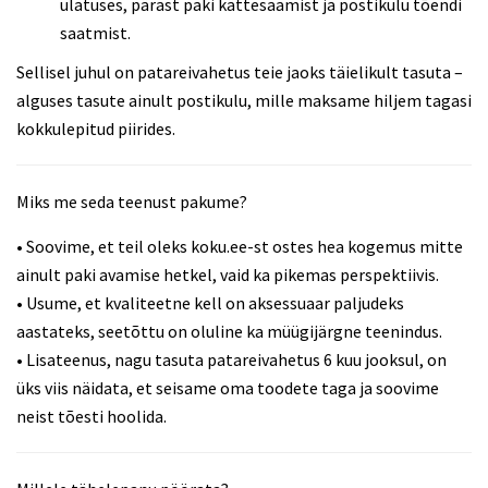
ulatuses, pärast paki kättesaamist ja postikulu tõendi
saatmist.
Sellisel juhul on patareivahetus teie jaoks täielikult tasuta –
alguses tasute ainult postikulu, mille maksame hiljem tagasi
kokkulepitud piirides.
Miks me seda teenust pakume?
• Soovime, et teil oleks koku.ee-st ostes hea kogemus mitte
ainult paki avamise hetkel, vaid ka pikemas perspektiivis.
• Usume, et kvaliteetne kell on aksessuaar paljudeks
aastateks, seetõttu on oluline ka müügijärgne teenindus.
• Lisateenus, nagu tasuta patareivahetus 6 kuu jooksul, on
üks viis näidata, et seisame oma toodete taga ja soovime
neist tõesti hoolida.