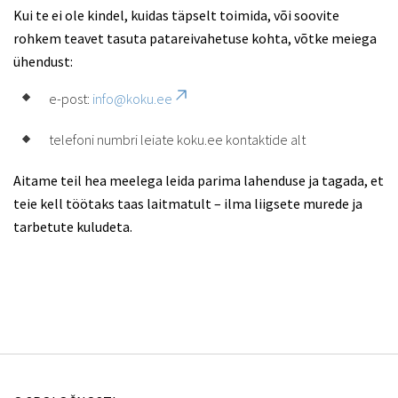
Kui te ei ole kindel, kuidas täpselt toimida, või soovite
rohkem teavet tasuta patareivahetuse kohta, võtke meiega
ühendust:
e-post:
info@koku.ee
telefoni numbri leiate koku.ee kontaktide alt
Aitame teil hea meelega leida parima lahenduse ja tagada, et
teie kell töötaks taas laitmatult – ilma liigsete murede ja
tarbetute kuludeta.