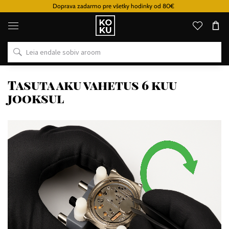
Doprava zadarmo pre všetky hodinky od 80€
Originaalsed
parfüümid
ja
kellad
ühes
kohas
Tasuta aku vahetus 6 kuu
jooksul