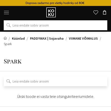
Doprava zadarmo pre všetky hodinky od 80€
Originaalsed
parfüümid
ja
kellad
ühes
kohas
Küünlad
PADDYWAX | Sojavaha
VIIMANE VÕIMALUS
Spark
Spark
Ükski toode ei vasta teie otsingukriteeriumidele.