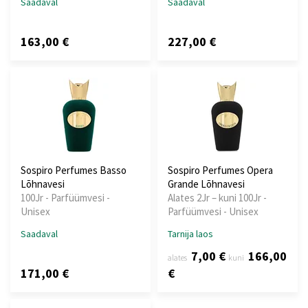
Saadaval
Saadaval
163,00 €
227,00 €
Sospiro Perfumes Basso
Sospiro Perfumes Opera
Lõhnavesi
Grande Lõhnavesi
100Jr - Parfüümvesi -
Alates 2Jr – kuni 100Jr -
Unisex
Parfüümvesi - Unisex
Saadaval
Tarnija laos
7,00 €
166,00
alates
kuni
171,00 €
€