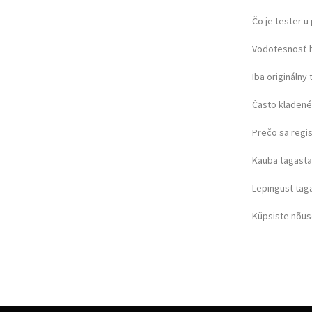
Čo je tester 
Vodotesnosť 
Iba originálny 
Často kladené
Prečo sa regi
Kauba tagast
Lepingust ta
Küpsiste nõu