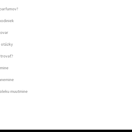
u parfumov?
hodiniek
tovar
 otázky
strovať?
amine
ganemine
soleku muutmine