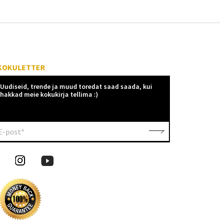
KOKULETTER
Uudiseid, trende ja muud toredat saad saada, kui
hakkad meie kokukirja tellima :)
E-post*