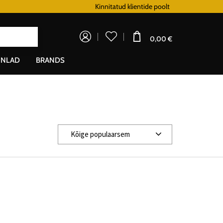
Lojaalsusprogramm
Kinnitatud klientide poolt
Doprava zad
0,00 €
NLAD
BRANDS
Kõige populaarsem