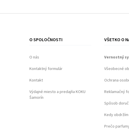
O SPOLOČNOSTI
VŠETKO O N
O nás
Vernostný s
Kontaktný formulár
Všeobecné o
Kontakt
Ochrana osob
Výdajné miesto a predajňa KOKU
Reklamačný f
Šamorín
Spôsob doruč
Kedy obdržím 
Prečo parfumy