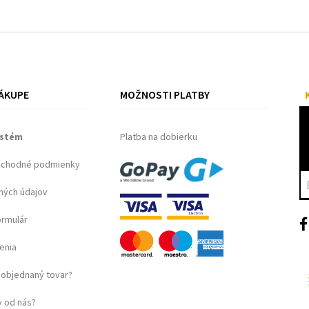
ÁKUPE
MOŽNOSTI PLATBY
ystém
Platba na dobierku
bchodné podmienky
ných údajov
ormulár
enia
objednaný tovar?
 od nás?