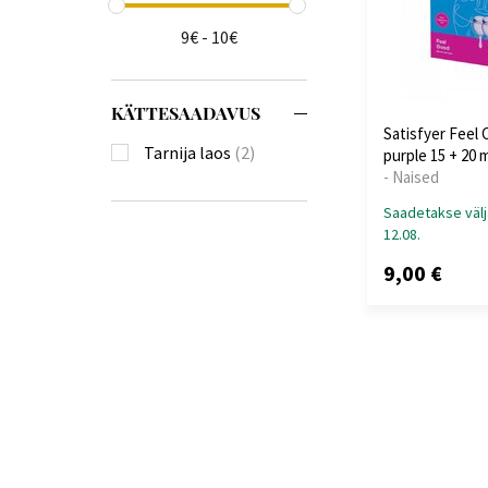
9€ - 10€
KÄTTESAADAVUS
Satisfyer Feel
Tarnija laos
(2)
purple 15 + 20 m
- Naised
Saadetakse välj
12.08.
9,00 €