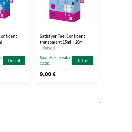
 Confident
Satisfyer Feel Confident
l
transparent 15ml + 20ml
- Naised
a
Saadetakse välja
Detail
Detail
12.08.
9,00 €
: