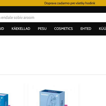
Doprava zadarmo pre všetky hodinky od 80€
ID
KÄEKELLAD
PESU
COSMETICS
EHTED
KÜÜ