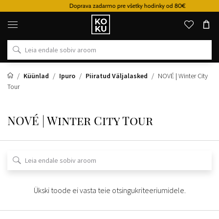
Doprava zadarmo pre všetky hodinky od 80€
Originaalsed
parfüümid
ja
kellad
ühes
kohas
Küünlad
Ipuro
Piiratud Väljalasked
NOVÉ | Winter City
Tour
NOVÉ | Winter City Tour
Ükski toode ei vasta teie otsingukriteeriumidele.