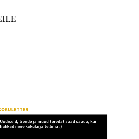
eile
KOKULETTER
Uudiseid, trende ja muud toredat saad saada, kui
hakkad meie kokukirja tellima :)