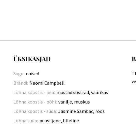
ÜKSIKASJAD
B
Sugu:
naised
T
w
Brändi:
Naomi Campbell
Lõhna koostis - pea:
mustad sõstrad, vaarikas
Lõhna koostis - põhi:
vanilje, muskus
Lõhna koostis - süda:
Jasmine Sambac, roos
Lõhna tüüp:
puuviljane, lilleline