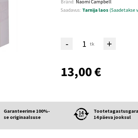
Bränd:
Naomi Campbell
Saadavus:
Tarnija laos
(Saadetakse v
-
+
tk
13,00 €
Garanteerime 100%-
Tootetagastusgara
se originaalsuse
14 päeva jooksul