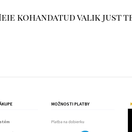
eie kohandatud valik just t
ÁKUPE
MOŽNOSTI PLATBY
ystém
Platba na dobierku