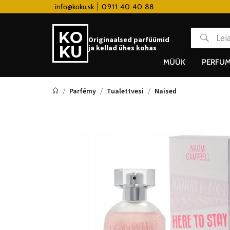
 hodinky od 80€
info@koku.sk
0911 40 40 88
Lojaalsusprogramm
Originaalsed parfüümid
ja kellad ühes kohas
MÜÜK
PERFUM
Parfémy
Tualettvesi
Naised