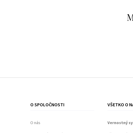
M
O SPOLOČNOSTI
VŠETKO O N
O nás
Vernostný s