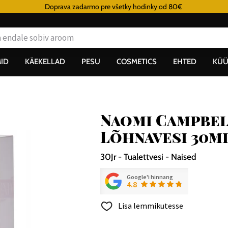
Doprava zadarmo pre všetky hodinky od 80€
ID
KÄEKELLAD
PESU
COSMETICS
EHTED
KÜÜ
Naomi Campbel
Lõhnavesi 30m
30Jr - Tualettvesi - Naised
Google'i hinnang
4.8
Lisa lemmikutesse