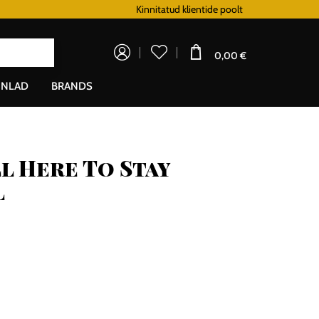
Lojaalsusprogramm
Kinnitatud klientide poolt
Doprava zadarm
0,00 €
NLAD
BRANDS
l Here To Stay
l