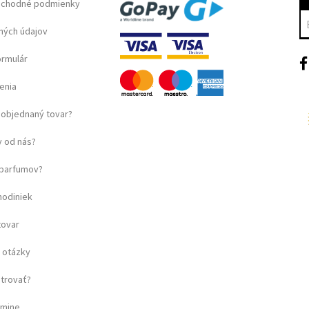
bchodné podmienky
ných údajov
ormulár
enia
objednaný tovar?
 od nás?
u parfumov?
hodiniek
tovar
 otázky
strovať?
amine