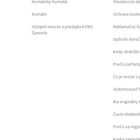
Kontaktný formulár
Všeobecné o
Kontakt
Ochrana osob
Výdajné miesto a predajňa KOKU
Reklamačný f
Šamorín
Spôsob doruč
Kedy obdržím 
Prečo parfumy
Čo je tester 
Vodotesnosť 
Iba originálny 
Často kladené
Prečo sa regi
Kauba tagast