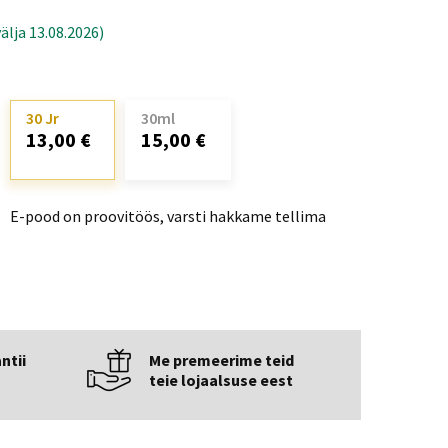
älja 13.08.2026)
30 Jr
30ml
13,00 €
15,00 €
E-pood on proovitöös, varsti hakkame tellima
ntii
Me premeerime teid
teie lojaalsuse eest