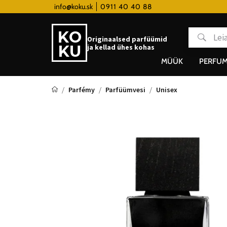
 hodinky od 80€
info@koku.sk
0911 40 40 88
Lojaalsusprogramm
Originaalsed parfüümid
ja kellad ühes kohas
MÜÜK
PERFUM
Parfémy
Parfüümvesi
Unisex