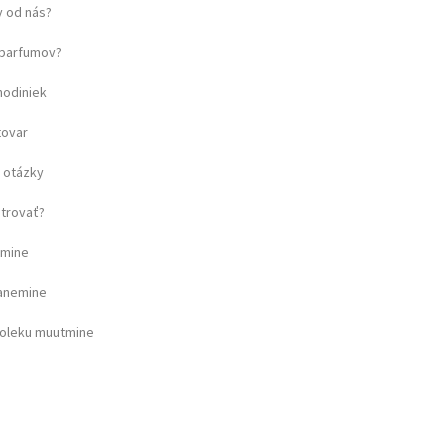
 od nás?
u parfumov?
hodiniek
tovar
 otázky
strovať?
amine
ganemine
soleku muutmine