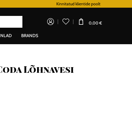
Lojaalsusprogramm
Kinnitatud klientide poolt
Doprava zadarm
0,00 €
NLAD
BRANDS
Coda Lõhnavesi