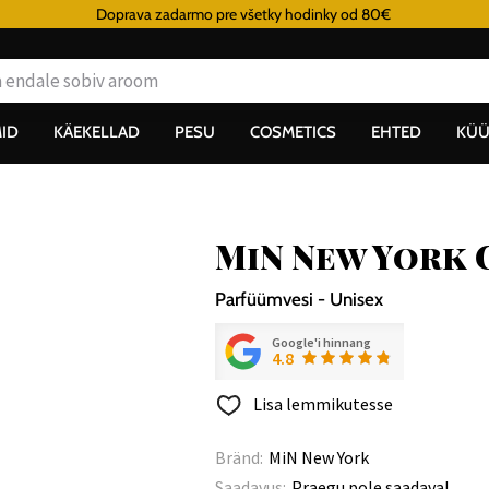
Doprava zadarmo pre všetky hodinky od 80€
ID
KÄEKELLAD
PESU
COSMETICS
EHTED
KÜÜ
MiN New York 
Parfüümvesi - Unisex
Google'i hinnang
4.8
Lisa lemmikutesse
Bränd:
MiN New York
Saadavus:
Praegu pole saadaval