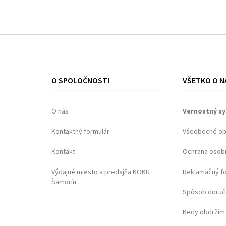
O SPOLOČNOSTI
VŠETKO O N
O nás
Vernostný s
Kontaktný formulár
Všeobecné o
Kontakt
Ochrana osob
Výdajné miesto a predajňa KOKU
Reklamačný f
Šamorín
Spôsob doruč
Kedy obdržím 