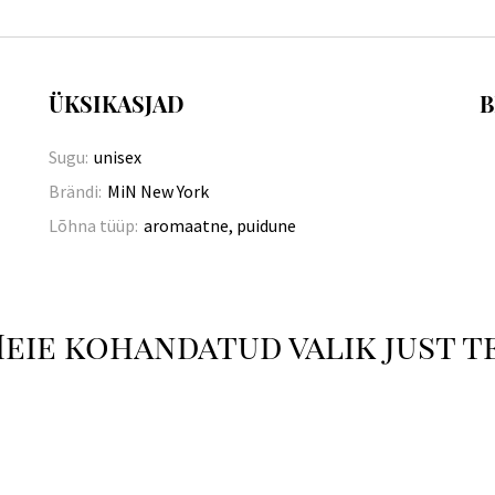
ÜKSIKASJAD
B
Sugu:
unisex
Brändi:
MiN New York
Lõhna tüüp:
aromaatne, puidune
eie kohandatud valik just t