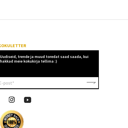
KOKULETTER
Uudiseid, trende ja muud toredat saad saada, kui
hakkad meie kokukirja tellima :)
E-post*