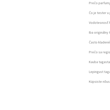
Prečo parfumy
Čo je tester 
Vodotesnosť 
Iba originálny 
Často kladené
Prečo sa regi
Kauba tagast
Lepingust ta
Küpsiste nõu