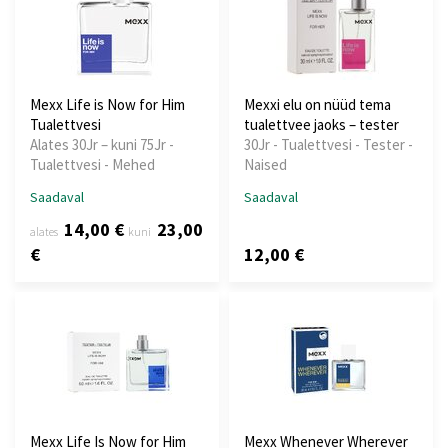
Mexx Life is Now for Him
Mexxi elu on nüüd tema
Tualettvesi
tualettvee jaoks – tester
Alates 30Jr – kuni 75Jr -
30Jr - Tualettvesi - Tester -
Tualettvesi - Mehed
Naised
Saadaval
Saadaval
14,00 €
23,00
alates
kuni
€
12,00 €
Mexx Life Is Now for Him
Mexx Whenever Wherever