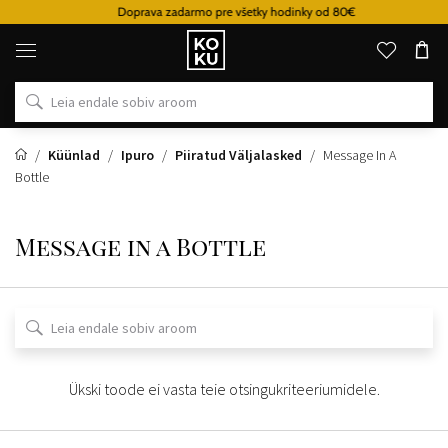
Doprava zadarmo pre všetky hodinky od 80€
Originaalsed
parfüümid
ja
kellad
ühes
kohas
Küünlad
Ipuro
Piiratud Väljalasked
Message In A
Bottle
Message in a Bottle
Ükski toode ei vasta teie otsingukriteeriumidele.