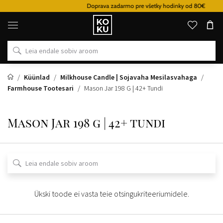
Doprava zadarmo pre všetky hodinky od 80€
Originaalsed
parfüümid
ja
kellad
ühes
kohas
Küünlad
Milkhouse Candle | Sojavaha Mesilasvahaga
Farmhouse Tootesari
Mason Jar 198 G | 42+ Tundi
Mason Jar 198 g | 42+ tundi
Ükski toode ei vasta teie otsingukriteeriumidele.