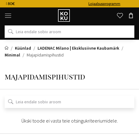
€
Lojaalsusprogramm
Originaalsed
parfüümid
ja
kellad
ühes
kohas
Küünlad
LADENAC Milano | Eksklusiivne Kaubamärk
Minimal
Majapidamispihustid
majapidamispihustid
Ükski toode ei vasta teie otsingukriteeriumidele.