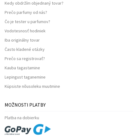
Kedy obdržím objednaný tovar?
Prečo parfumy od nás?
Čo je tester u parfumov?
Vodotesnosť hodiniek
Iba originálny tovar
Často kladené otázky
Prečo sa registrovať?
Kauba tagastamine
Lepingust taganemine
Küpsiste nõusoleku muutmine
MOŽNOSTI PLATBY
Platba na dobierku