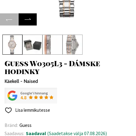
Guess W0305L3 - Dámske
hodinky
Käekell - Naised
Google'i hinnang
4.8
Lisa lemmikutesse
Bränd:
Guess
Saadavus:
Saadaval
(Saadetakse välja 07.08.2026)