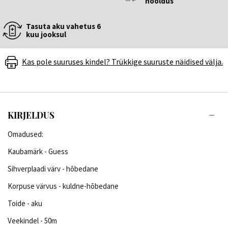
hooldus
Tasuta aku vahetus 6
kuu jooksul
Kas pole suuruses kindel? Trükkige suuruste näidised välja.
KIRJELDUS
Omadused:
Kaubamärk - Guess
Sihverplaadi värv - hõbedane
Korpuse värvus - kuldne-hõbedane
Toide - aku
Veekindel - 50m