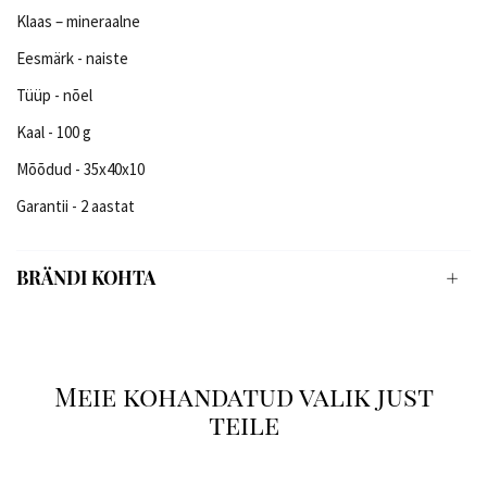
Klaas – mineraalne
Eesmärk - naiste
Tüüp - nõel
Kaal - 100 g
Mõõdud - 35x40x10
Garantii - 2 aastat
BRÄNDI KOHTA
Meie kohandatud valik just
teile