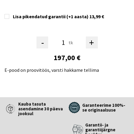
Lisa pikendatud garantii (+1 aasta)
13,99 €
-
+
tk
197,00 €
E-pood on proovitöös, varsti hakkame tellima
Kauba tasuta
Garanteerime 100%-
asendamine 30 päeva
se originaalsuse
jooksul
Garantii- ja
garantiijärgne