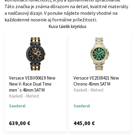
Táto značka je známa dôrazom na detail, kvalitné materiály
a nadčasový dizajn. V ponuke nájdete modely vhodné na
každodenné nosenie aj formálne príležitosti.
Kuva täielik kirjeldus
Versace VEBV00619 New
Versace VE2E00421 New
New V-Race Dual Time
Chrono 45mm 5ATM
men`s 46mm 5ATM
Käekell - Mehed
Käekell - Mehed
Saadaval
Saadaval
639,00 €
445,00 €