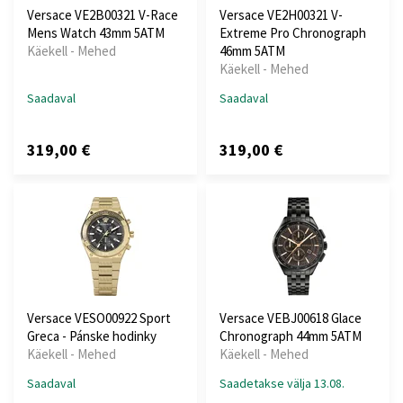
Versace VE2B00321 V-Race
Versace VE2H00321 V-
Mens Watch 43mm 5ATM
Extreme Pro Chronograph
Käekell - Mehed
46mm 5ATM
Käekell - Mehed
Saadaval
Saadaval
319,00 €
319,00 €
Versace VESO00922 Sport
Versace VEBJ00618 Glace
Greca - Pánske hodinky
Chronograph 44mm 5ATM
Käekell - Mehed
Käekell - Mehed
Saadaval
Saadetakse välja 13.08.