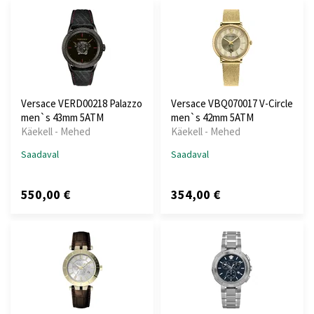
Versace VERD00218 Palazzo
Versace VBQ070017 V-Circle
men`s 43mm 5ATM
men`s 42mm 5ATM
Käekell - Mehed
Käekell - Mehed
Saadaval
Saadaval
550,00 €
354,00 €