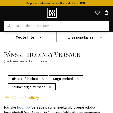
Doprava zadarmo pre všetky hodinky od 80€
Originaalsed
parfüümid
ja
kellad
ühes
kohas
Tootefilter
Kõige populaarsem
Käekell
Pánske Hodinky
Pánske Hodinky Versace
Pánske hodinky Versace
(Leidsime teie jaoks
251
tooted
)
Tühista kõik filtrid
Sugu:
mehed
Kaubamärgid:
Versace
Pánske hodinky
Pánske
hodinky
Versace patria medzi obľúbené vďaka
kombinácii funkčnosti, štýlu a spoľahlivého spracovania.