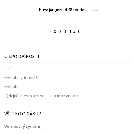
Kuva järgmised 48 toodet
:
1
2
3
4
5
6
O SPOLOČNOSTI
O nás
Kontaktný formulár
Kontakt
Výdajné miesto a predajňa KOKU Šamorín
VŠETKO O NÁKUPE
Vernostný systém