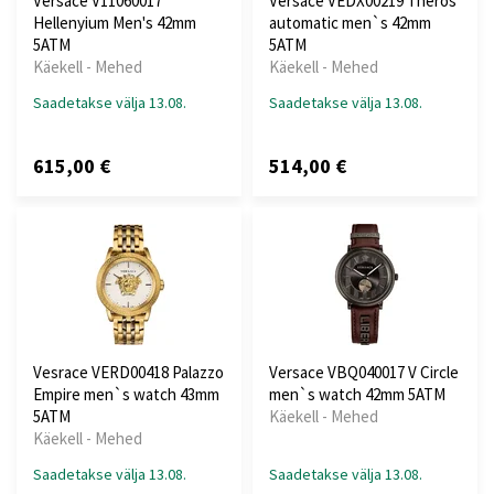
Versace V11060017
Versace VEDX00219 Theros
Hellenyium Men's 42mm
automatic men`s 42mm
5ATM
5ATM
Käekell - Mehed
Käekell - Mehed
Saadetakse välja 13.08.
Saadetakse välja 13.08.
615,00 €
514,00 €
Vesrace VERD00418 Palazzo
Versace VBQ040017 V Circle
Empire men`s watch 43mm
men`s watch 42mm 5ATM
5ATM
Käekell - Mehed
Käekell - Mehed
Saadetakse välja 13.08.
Saadetakse välja 13.08.