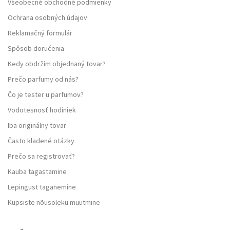
Všeobecné obchodné podmienky
Ochrana osobných údajov
Reklamačný formulár
Spôsob doručenia
Kedy obdržím objednaný tovar?
Prečo parfumy od nás?
Čo je tester u parfumov?
Vodotesnosť hodiniek
Iba originálny tovar
Často kladené otázky
Prečo sa registrovať?
Kauba tagastamine
Lepingust taganemine
Küpsiste nõusoleku muutmine