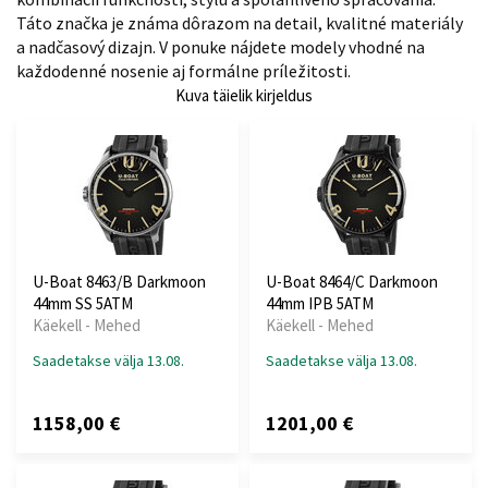
Táto značka je známa dôrazom na detail, kvalitné materiály
a nadčasový dizajn. V ponuke nájdete modely vhodné na
každodenné nosenie aj formálne príležitosti.
Kuva täielik kirjeldus
U-Boat 8463/B Darkmoon
U-Boat 8464/C Darkmoon
44mm SS 5ATM
44mm IPB 5ATM
Käekell - Mehed
Käekell - Mehed
Saadetakse välja 13.08.
Saadetakse välja 13.08.
1158,00 €
1201,00 €