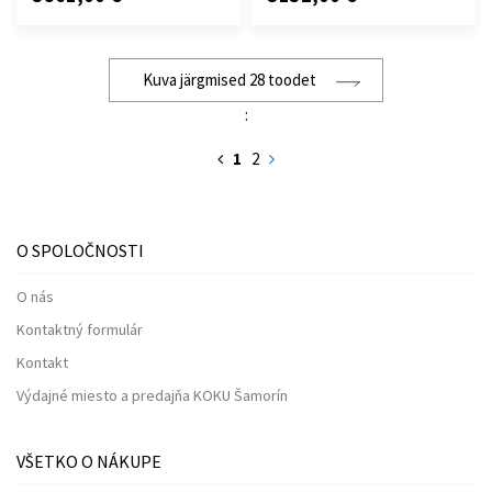
Kuva järgmised 28 toodet
:
1
2
O SPOLOČNOSTI
O nás
Kontaktný formulár
Kontakt
Výdajné miesto a predajňa KOKU Šamorín
VŠETKO O NÁKUPE