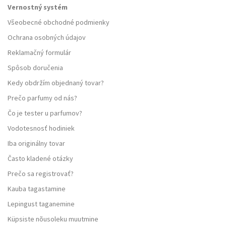
Vernostný systém
Všeobecné obchodné podmienky
Ochrana osobných údajov
Reklamačný formulár
Spôsob doručenia
Kedy obdržím objednaný tovar?
Prečo parfumy od nás?
Čo je tester u parfumov?
Vodotesnosť hodiniek
Iba originálny tovar
Často kladené otázky
Prečo sa registrovať?
Kauba tagastamine
Lepingust taganemine
Küpsiste nõusoleku muutmine