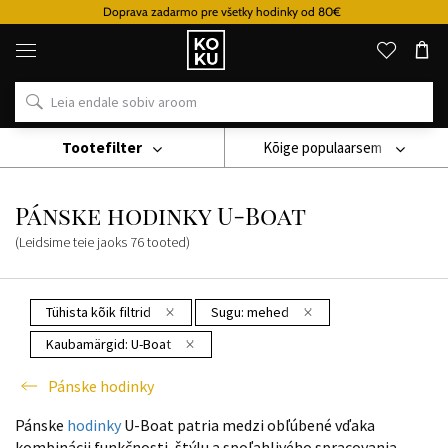
Doprava zadarmo pre všetky hodinky od 80€
Originaalsed
parfüümid
ja
kellad
ühes
kohas
Tootefilter
Kõige populaarsem
Käekell
Pánske Hodinky
Pánske Hodinky U-Boat
Pánske hodinky U-Boat
(Leidsime teie jaoks
76
tooted
)
Tühista kõik filtrid
Sugu:
mehed
Kaubamärgid:
U-Boat
Pánske hodinky
Pánske
hodinky
U-Boat patria medzi obľúbené vďaka
kombinácii funkčnosti, štýlu a spoľahlivého spracovania.