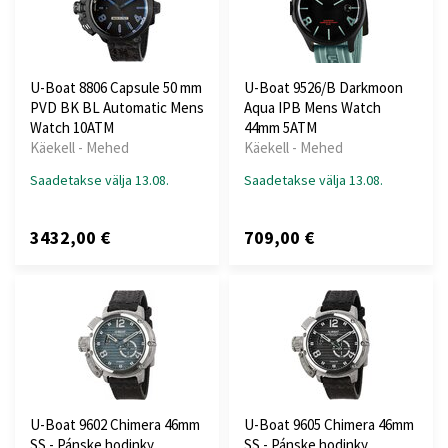
U-Boat 8806 Capsule 50 mm
U-Boat 9526/B Darkmoon
PVD BK BL Automatic Mens
Aqua IPB Mens Watch
Watch 10ATM
44mm 5ATM
Käekell - Mehed
Käekell - Mehed
Saadetakse välja 13.08.
Saadetakse välja 13.08.
3432,00 €
709,00 €
U-Boat 9602 Chimera 46mm
U-Boat 9605 Chimera 46mm
SS - Pánske hodinky
SS - Pánske hodinky