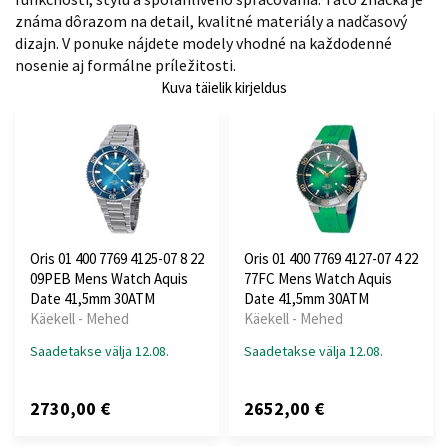
známa dôrazom na detail, kvalitné materiály a nadčasový
dizajn. V ponuke nájdete modely vhodné na každodenné
nosenie aj formálne príležitosti.
Kuva täielik kirjeldus
Oris 01 400 7769 4125-07 8 22
Oris 01 400 7769 4127-07 4 22
09PEB Mens Watch Aquis
77FC Mens Watch Aquis
Date 41,5mm 30ATM
Date 41,5mm 30ATM
Käekell - Mehed
Käekell - Mehed
Saadetakse välja 12.08.
Saadetakse välja 12.08.
2730,00 €
2652,00 €