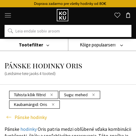
Doprava zadarmo pre všetky hodinky od 80€
Originaalsed
parfüümid
ja
kellad
ühes
kohas
Tootefilter
Kõige populaarsem
Käekell
Pánske Hodinky
Pánske Hodinky Oris
Pánske hodinky Oris
(Leidsime teie jaoks
4
tooted
)
Tühista kõik filtrid
Sugu:
mehed
Kaubamärgid:
Oris
Pánske hodinky
Pánske
hodinky
Oris patria medzi obľúbené vďaka kombinácii
funkčnosti, štýlu a spoľahlivého spracovania. Táto značka je