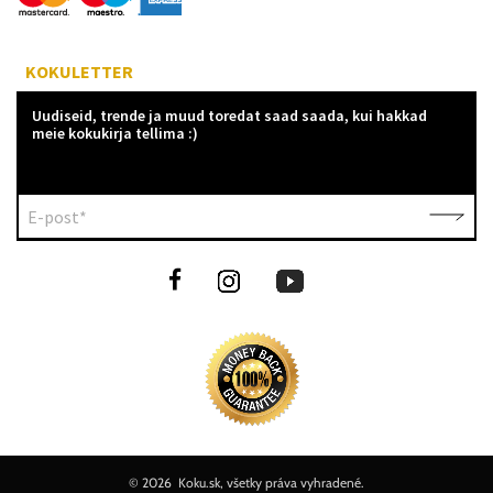
KOKULETTER
Uudiseid, trende ja muud toredat saad saada, kui hakkad
meie kokukirja tellima :)
E-post*
©
2026 Koku.sk, všetky práva vyhradené.