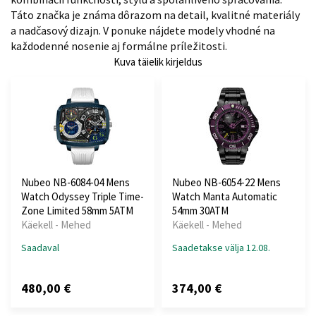
Táto značka je známa dôrazom na detail, kvalitné materiály
a nadčasový dizajn. V ponuke nájdete modely vhodné na
každodenné nosenie aj formálne príležitosti.
Kuva täielik kirjeldus
Nubeo NB-6084-04 Mens
Nubeo NB-6054-22 Mens
Watch Odyssey Triple Time-
Watch Manta Automatic
Zone Limited 58mm 5ATM
54mm 30ATM
Käekell - Mehed
Käekell - Mehed
Saadaval
Saadetakse välja 12.08.
480,00 €
374,00 €