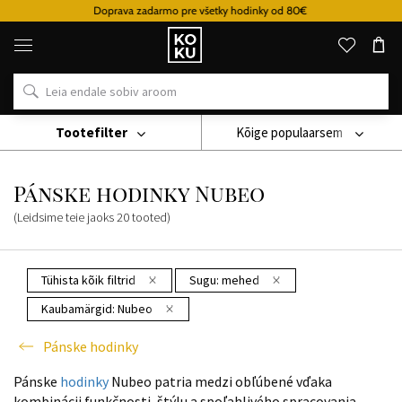
Doprava zadarmo pre všetky hodinky od 80€
Originaalsed
parfüümid
ja
kellad
ühes
kohas
Tootefilter
Kõige populaarsem
Käekell
Pánske Hodinky
Pánske Hodinky Nubeo
Pánske hodinky Nubeo
(Leidsime teie jaoks
20
tooted
)
Tühista kõik filtrid
Sugu:
mehed
Kaubamärgid:
Nubeo
Pánske hodinky
Pánske
hodinky
Nubeo patria medzi obľúbené vďaka
kombinácii funkčnosti, štýlu a spoľahlivého spracovania.