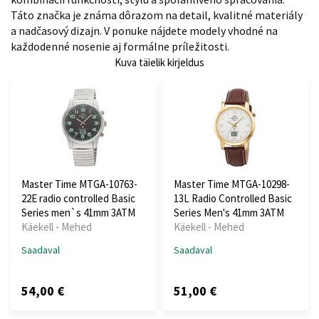
Táto značka je známa dôrazom na detail, kvalitné materiály
a nadčasový dizajn. V ponuke nájdete modely vhodné na
každodenné nosenie aj formálne príležitosti.
Kuva täielik kirjeldus
Master Time MTGA-10763-
Master Time MTGA-10298-
22E radio controlled Basic
13L Radio Controlled Basic
Series men`s 41mm 3ATM
Series Men's 41mm 3ATM
Käekell - Mehed
Käekell - Mehed
Saadaval
Saadaval
54,00 €
51,00 €