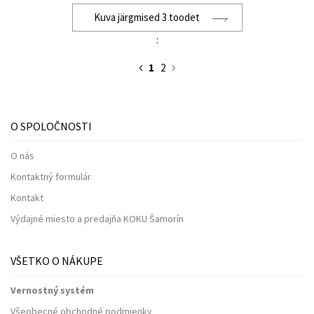
Kuva järgmised 3 toodet
:
1
2
O SPOLOČNOSTI
O nás
Kontaktný formulár
Kontakt
Výdajné miesto a predajňa KOKU Šamorín
VŠETKO O NÁKUPE
Vernostný systém
Všeobecné obchodné podmienky