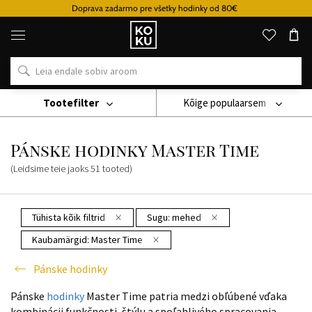
Doprava zadarmo pre všetky hodinky od 80€
Originaalsed
parfüümid
ja
kellad
ühes
kohas
Tootefilter
Kõige populaarsem
Käekell
Pánske Hodinky
Pánske Hodinky Master Time
Pánske hodinky Master Time
(Leidsime teie jaoks
51
tooted
)
Tühista kõik filtrid
Sugu:
mehed
Kaubamärgid:
Master Time
Pánske hodinky
Pánske
hodinky
Master Time patria medzi obľúbené vďaka
kombinácii funkčnosti, štýlu a spoľahlivého spracovania.