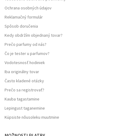
Ochrana osobných údajov
Reklamačný formulár
Spôsob doručenia
Kedy obdržím objednaný tovar?
Prečo parfumy od nás?
Čo je tester u parfumov?
Vodotesnosť hodiniek
Iba originálny tovar
Často kladené otázky
Prečo sa registrovať?
Kauba tagastamine
Lepingust taganemine
Küpsiste nõusoleku muutmine
MOŽNOSTI PLATBY