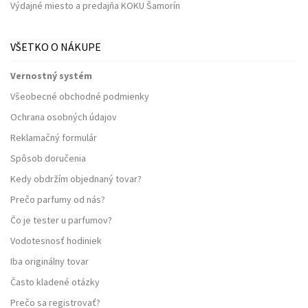
Výdajné miesto a predajňa KOKU Šamorín
VŠETKO O NÁKUPE
Vernostný systém
Všeobecné obchodné podmienky
Ochrana osobných údajov
Reklamačný formulár
Spôsob doručenia
Kedy obdržím objednaný tovar?
Prečo parfumy od nás?
Čo je tester u parfumov?
Vodotesnosť hodiniek
Iba originálny tovar
Často kladené otázky
Prečo sa registrovať?