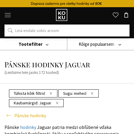
Doprava zadarmo pre všetky hodinky od 80€
Originaalsed
parfüümid
ja
kellad
ühes
kohas
Tootefilter
Kõige populaarsem
Käekell
Pánske Hodinky
Pánske Hodinky Jaguar
Pánske hodinky Jaguar
(Leidsime teie jaoks
172
tooted
)
Tühista kõik filtrid
Sugu:
mehed
Kaubamärgid:
Jaguar
Pánske hodinky
Pánske
hodinky
Jaguar patria medzi obľúbené vďaka
kombinácii funkčnosti, štýlu a spoľahlivého spracovania.