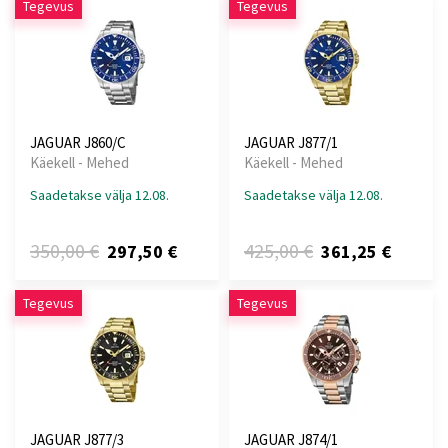
Tegevus
Tegevus
JAGUAR J860/C
JAGUAR J877/1
Käekell - Mehed
Käekell - Mehed
Saadetakse välja 12.08.
Saadetakse välja 12.08.
350,00 €
425,00 €
297,50 €
361,25 €
Tegevus
Tegevus
JAGUAR J877/3
JAGUAR J874/1