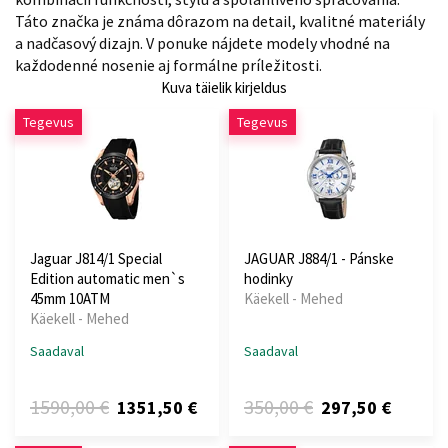
Táto značka je známa dôrazom na detail, kvalitné materiály
a nadčasový dizajn. V ponuke nájdete modely vhodné na
každodenné nosenie aj formálne príležitosti.
Kuva täielik kirjeldus
Tegevus
Tegevus
Jaguar J814/1 Special
JAGUAR J884/1 - Pánske
Edition automatic men`s
hodinky
45mm 10ATM
Käekell - Mehed
Käekell - Mehed
Saadaval
Saadaval
1590,00 €
350,00 €
1351,50 €
297,50 €