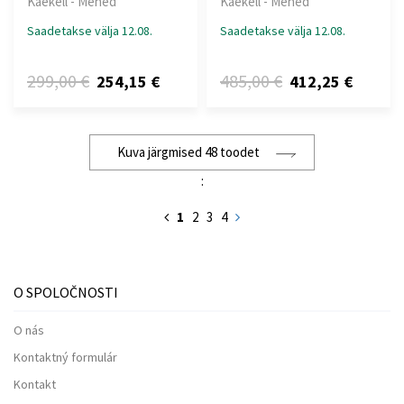
Käekell - Mehed
Käekell - Mehed
Saadetakse välja 12.08.
Saadetakse välja 12.08.
299,00 €
485,00 €
254,15 €
412,25 €
Kuva järgmised 48 toodet
:
1
2
3
4
O SPOLOČNOSTI
O nás
Kontaktný formulár
Kontakt