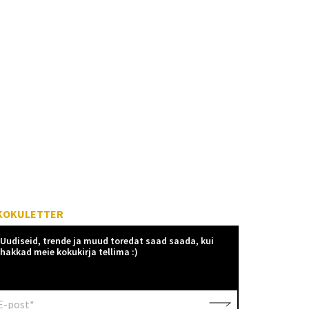
KOKULETTER
Uudiseid, trende ja muud toredat saad saada, kui
hakkad meie kokukirja tellima :)
E-post*