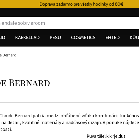
Doprava zadarmo pre všetky hodinky od 80€
ID
KÄEKELLAD
PESU
COSMETICS
EHTED
KÜÜ
e Bernard
de Bernard
Claude Bernard patria medzi obľúbené vďaka kombinácii funkčnosti
a detail, kvalitné materiály a nadčasový dizajn. V ponuke nájde
tosti.
Kuva täielik kirjeldus