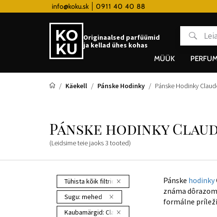
 hodinky od 80€
info@koku.sk
0911 40 40 88
Lojaalsusprogramm
Originaalsed parfüümid
ja kellad ühes kohas
MÜÜK
PERFUM
Käekell
Pánske Hodinky
Pánske Hodinky Claud
Pánske hodinky Clau
(Leidsime teie jaoks
3
tooted
)
Pánske
hodinky
Tühista kõik filtrid
známa dôrazom n
Sugu:
mehed
formálne príleži
Kaubamärgid:
Claude Bernard