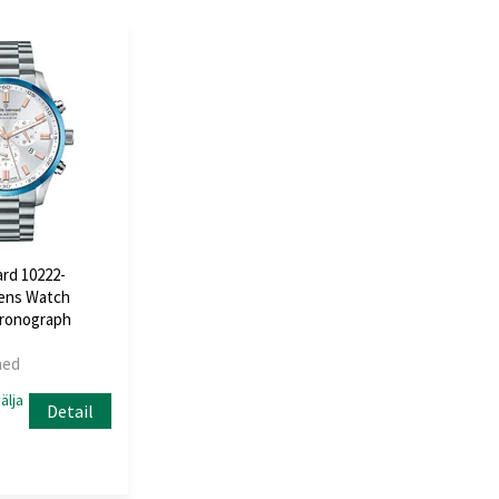
rd 10222-
ens Watch
hronograph
hed
älja
Detail