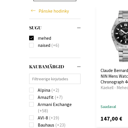
Pánske hodinky
SUGU
mehed
naised
(+6)
KAUBAMÄRGID
Claude Bernard
NIN Mens Watc
Chronograph 
Käekell - Mehe
Alpina
(+2)
Amazfit
(+7)
Armani Exchange
Saadaval
(+58)
147,00 €
AVI-8
(+19)
Bauhaus
(+23)