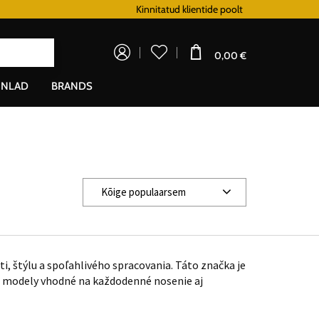
Lojaalsusprogramm
Kinnitatud klientide poolt
Doprava zadarm
0,00 €
NLAD
BRANDS
Kõige populaarsem
, štýlu a spoľahlivého spracovania. Táto značka je
te modely vhodné na každodenné nosenie aj