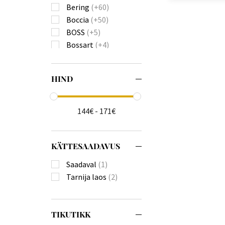
Bering
(+60)
Boccia
(+50)
BOSS
(+5)
Bossart
(+4)
Bulova
(+82)
Burberry
(+22)
HIND
Calvin Klein
(+111)
Carl von Zeyten
(+23)
Carneo
(+18)
144€ - 171€
Casio
(+575)
Citizen
(+174)
Claude Bernard
KÄTTESAADAVUS
Daniel Wellington
Saadaval
(1)
(+4)
Tarnija laos
(2)
Diesel
(+136)
Donoval
(+21)
Edox
(+10)
TIKUTIKK
Emporio Armani