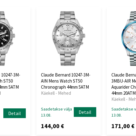
 10247-3M-
Claude Bernard 10247-3M-
Claude Berna
h ST50
AIN Mens Watch ST50
3MBU-AIR M
44mm 5ATM
Chronograph 44mm 5ATM
Aquarider C
d
Käekell - Mehed
44mm 20ATM
Käekell - Me
Saadetakse välja
Saadetakse v
Detail
Detail
13.08.
13.08.
144,00 €
171,00 €