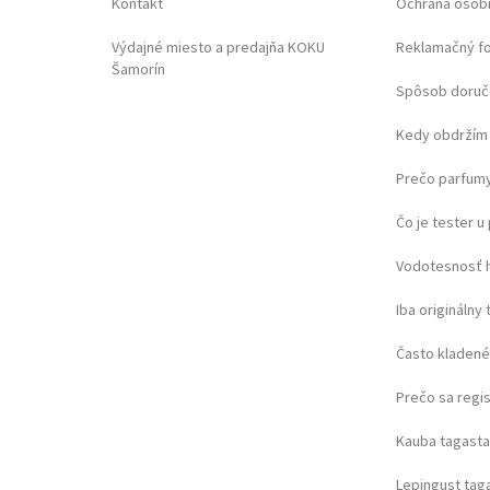
Jaguar
(+173)
Kontakt
Ochrana osob
JDM Military
(+1)
Výdajné miesto a predajňa KOKU
Reklamačný f
Jowissa
(+7)
Šamorín
Lacoste
(+7)
Spôsob doruč
Lee Cooper
(+116)
Kedy obdržím 
Lorus
(+134)
Louis XVI
(+58)
Prečo parfumy
Luminox
(+75)
Maserati
(+313)
Čo je tester 
Master Time
(+52)
Vodotesnosť 
Maurice Lacroix
(+5)
Michael Kors
(+80)
Iba originálny 
Mondaine
(+33)
Často kladené
Morellato
(+7)
MVMT
(+3)
Prečo sa regi
Nordgreen
(+2)
Nubeo
(+20)
Kauba tagast
OPS!SMART
(+7)
Lepingust ta