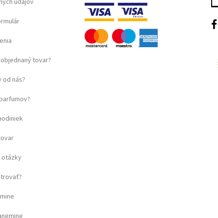
ných údajov
ormulár
enia
objednaný tovar?
 od nás?
u parfumov?
hodiniek
tovar
 otázky
strovať?
amine
ganemine