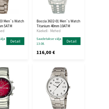
-03 Men`s Watch
Boccia 3632-01 Men`s Watch
mm 5ATM
Titanium 40mm 10ATM
hed
Käekell - Mehed
älja
Saadetakse välja
Detail
Detail
13.08.
116,00 €