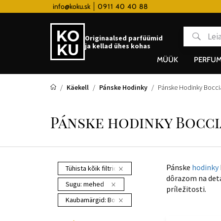
 hodinky od 80€
info@koku.sk
0911 40 40 88
Lojaalsusprogramm
Originaalsed parfüümid
ja kellad ühes kohas
MÜÜK
PERFUM
Käekell
Pánske Hodinky
Pánske Hodinky Bocci
Pánske hodinky Bocci
Pánske
hodinky
Tühista kõik filtrid
dôrazom na deta
Sugu:
mehed
príležitosti.
Kaubamärgid:
Boccia