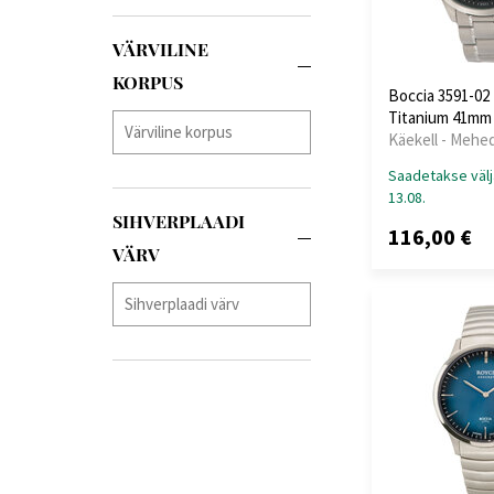
Jowissa
(+7)
VÄRVILINE
Lacoste
(+7)
Lee Cooper
(+116)
KORPUS
Boccia 3591-0
Lorus
(+134)
Titanium 41mm
Louis XVI
(+58)
Käekell - Mehe
Luminox
(+74)
Saadetakse välj
Maserati
(+313)
13.08.
Master Time
(+51)
SIHVERPLAADI
116,00 €
Maurice Lacroix
(+4)
VÄRV
Michael Kors
(+80)
Mondaine
(+33)
Morellato
(+7)
MVMT
(+3)
Nordgreen
(+2)
Nubeo
(+20)
OPS!SMART
(+7)
Orient
(+110)
Oris
(+4)