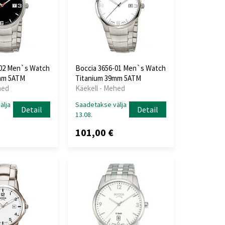
-02 Men`s Watch
Boccia 3656-01 Men`s Watch
mm 5ATM
Titanium 39mm 5ATM
hed
Käekell - Mehed
älja
Saadetakse välja
Detail
Detail
13.08.
101,00 €