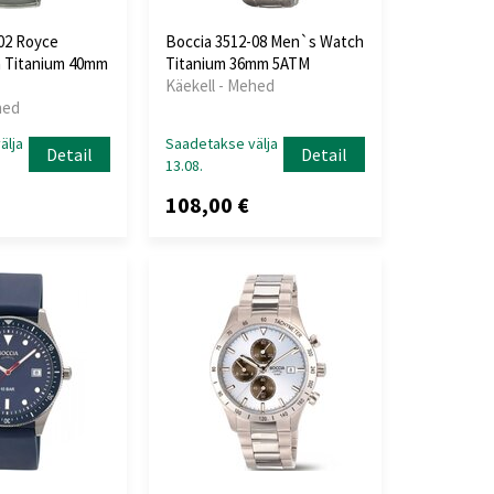
02 Royce
Boccia 3512-08 Men`s Watch
 Titanium 40mm
Titanium 36mm 5ATM
Käekell - Mehed
hed
älja
Saadetakse välja
Detail
Detail
13.08.
108,00 €