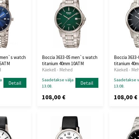
3 men`s watch
Boccia 3633-05 men`s watch
Boccia 3633
 5ATM
titanium 40mm 10ATM
titanium 40
d
Käekell - Mehed
Käekell - Me
a
Saadetakse välja
Saadetakse v
Detail
Detail
13.08.
13.08.
108,00 €
108,00 €