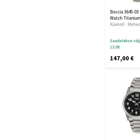
Paul Rich
(+52)
Boccia 3645-0
Perigaum
(+22)
Watch Titaniu
Philipp Plein
(+124)
Käekell - Mehe
PICTO
(+86)
Plein Sport
(+2)
Saadetakse välj
Police
(+255)
13.08.
Roamer
(+26)
147,00 €
Rotary
(+22)
Rothenschild
(+9)
Sector
(+37)
Skagen
(+18)
Spinnaker
(+23)
Swiss Alpine Military
(+165)
Swiss Military
(+44)
Thomas Earnshaw
(+12)
Thomas Sabo
(+9)