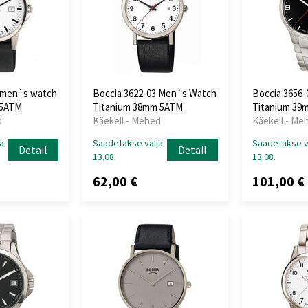
5 men`s watch
Boccia 3622-03 Men`s Watch
Boccia 3656
 5ATM
Titanium 38mm 5ATM
Titanium 39
d
Käekell - Mehed
Käekell - Me
a
Saadetakse välja
Saadetakse v
Detail
Detail
13.08.
13.08.
62,00 €
101,00 €