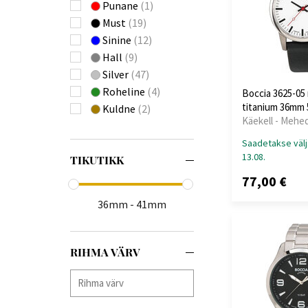
ETT Eco Tech Time
Punane
(1)
(+47)
Must
(19)
Festina
(+533)
Sinine
(12)
Forever
(+3)
Hall
(9)
Fossil
(+3)
Silver
(47)
Frederique Constant
Roheline
(4)
Boccia 3625-0
(+9)
titanium 36mm
Kuldne
(2)
Gant
(+39)
Käekell - Mehe
Garett
(+1)
Saadetakse välj
Garmin
(+7)
13.08.
TIKUTIKK
Guess
(+403)
77,00 €
Hammer
(+1)
Huawei
(+4)
36mm - 41mm
Hugo Boss
(+260)
Ingersoll
(+81)
RIHMA VÄRV
Jacques Lemans
(+142)
Jaguar
(+172)
JDM Military
(+1)