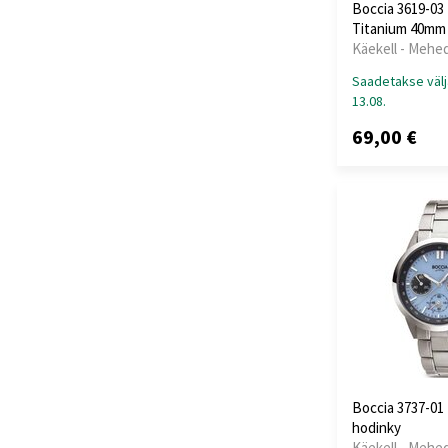
Boccia 3619-0
TIMBERLAND
(+20)
Titanium 40mm
Tommy Hilfiger
Käekell - Mehe
(+454)
Saadetakse välj
Traser H3
(+103)
13.08.
Tsar Bomba
(+40)
69,00 €
TW-Steel
(+25)
U-Boat
(+77)
Versace
(+250)
Victorinox
(+64)
Wenger
(+92)
Withings
(+12)
Xiaomi
(+11)
Zeppelin
(+136)
Boccia 3737-01
hodinky
Käekell - Mehe