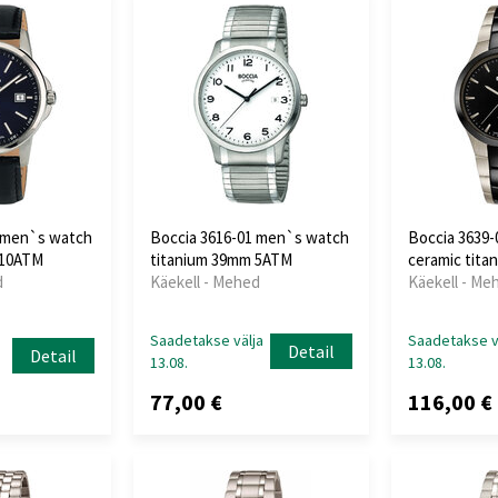
1 men`s watch
Boccia 3616-01 men`s watch
Boccia 3639
 10ATM
titanium 39mm 5ATM
ceramic tit
d
Käekell - Mehed
Käekell - Me
Saadetakse välja
Saadetakse v
Detail
Detail
13.08.
13.08.
77,00 €
116,00 €