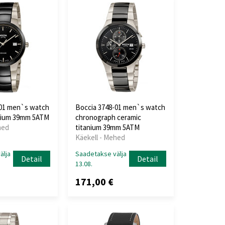
-01 men`s watch
Boccia 3748-01 men`s watch
anium 39mm 5ATM
chronograph ceramic
hed
titanium 39mm 5ATM
Käekell - Mehed
älja
Saadetakse välja
Detail
Detail
13.08.
171,00 €