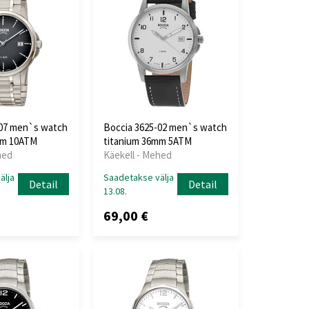
-07 men`s watch
Boccia 3625-02 men`s watch
mm 10ATM
titanium 36mm 5ATM
hed
Käekell - Mehed
älja
Saadetakse välja
Detail
Detail
13.08.
69,00 €