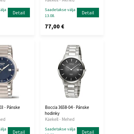
älja
Saadetakse välja
Detail
Detail
13.08.
77,00 €
03 - Pánske
Boccia 3658-04 - Pánske
hodinky
hed
Käekell - Mehed
älja
Saadetakse välja
Detail
Detail