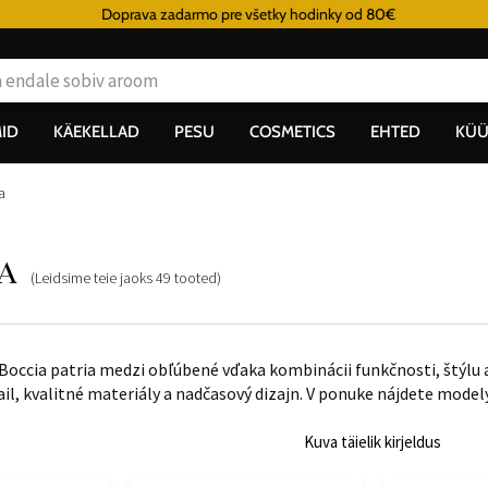
Doprava zadarmo pre všetky hodinky od 80€
ID
KÄEKELLAD
PESU
COSMETICS
EHTED
KÜÜ
a
a
(Leidsime teie jaoks
49
tooted
)
Boccia patria medzi obľúbené vďaka kombinácii funkčnosti, štýlu 
il, kvalitné materiály a nadčasový dizajn. V ponuke nájdete mode
Kuva täielik kirjeldus