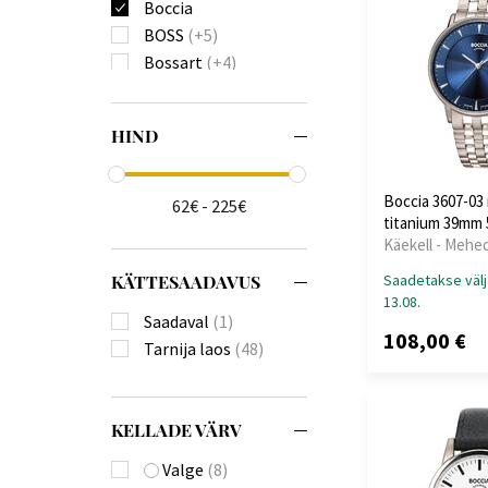
Boccia
BOSS
(+5)
Bossart
(+4)
Bulova
(+81)
Burberry
(+22)
HIND
Calvin Klein
(+111)
Carl von Zeyten
(+23)
Carneo
(+18)
Boccia 3607-0
62€ - 225€
titanium 39mm
Casio
(+575)
Käekell - Mehe
Citizen
(+174)
Claude Bernard
(+3)
KÄTTESAADAVUS
Saadetakse välj
13.08.
Daniel Wellington
Saadaval
(1)
(+4)
108,00 €
Tarnija laos
(48)
Diesel
(+135)
Donoval
(+21)
Edox
(+10)
KELLADE VÄRV
Emporio Armani
(+332)
Valge
(8)