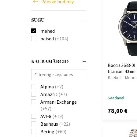
Pánske hodinky
SUGU
mehed
naised
(+104)
KAUBAMÄRGID
Boccia 3633-0
titanium 40mm
Käekell - Mehe
Alpina
(+2)
Amazfit
(+7)
Saadaval
Armani Exchange
(+57)
78,00 €
AVI-8
(+19)
Bauhaus
(+22)
Bering
(+60)