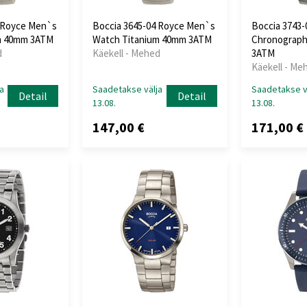
3 Royce Men`s
Boccia 3645-04 Royce Men`s
Boccia 3743-
m 40mm 3ATM
Watch Titanium 40mm 3ATM
Chronograph
d
Käekell - Mehed
3ATM
Käekell - Me
a
Saadetakse välja
Saadetakse v
Detail
Detail
13.08.
13.08.
147,00 €
171,00 €