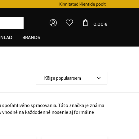
Lojaalsusprogramm
Kinnitatud klientide poolt
Doprava zadarm
0,00 €
NLAD
BRANDS
Kõige populaarsem
a spoľahlivého spracovania. Táto značka je známa
ly vhodné na každodenné nosenie aj formálne