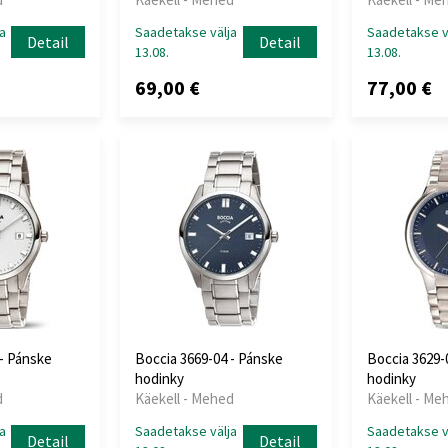
a
Saadetakse välja
Saadetakse v
Detail
Detail
13.08.
13.08.
69,00 €
77,00 €
 - Pánske
Boccia 3669-04 - Pánske
Boccia 3629-
hodinky
hodinky
d
Käekell - Mehed
Käekell - Me
a
Saadetakse välja
Saadetakse v
Detail
Detail