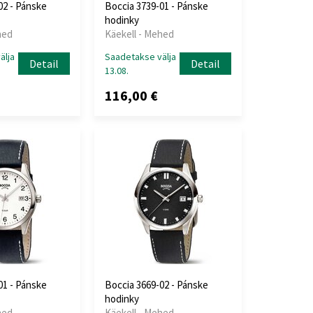
02 - Pánske
Boccia 3739-01 - Pánske
hodinky
hed
Käekell - Mehed
älja
Saadetakse välja
Detail
Detail
13.08.
116,00 €
01 - Pánske
Boccia 3669-02 - Pánske
hodinky
hed
Käekell - Mehed