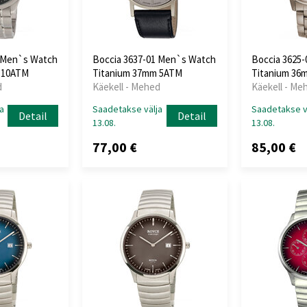
2 Men`s Watch
Boccia 3637-01 Men`s Watch
Boccia 3625
 10ATM
Titanium 37mm 5ATM
Titanium 36
d
Käekell - Mehed
Käekell - Me
a
Saadetakse välja
Saadetakse v
Detail
Detail
13.08.
13.08.
77,00 €
85,00 €