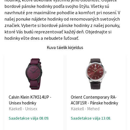
bordové pánske hodinky podľa svojho štýlu. Všetky sú
navrhnuté pre maximálne pohodlie a komfort pri nosení. V
našej ponuke nájdete hodinky od renomovaných svetových
značiek. Vyberte si bordové pánske hodinky z našej ponuky,
ktoré Vás budú reprezentovať každý deň. Objednajte si
hodinky ešte dnes a nebudete ľuťovať.
Kuva täielik kirjeldus
Calvin Klein K7K514UP -
Orient Contemporary RA-
Unisex hodinky
AC0F15R - Pánske hodinky
Käekell - Unisex
Käekell - Mehed
Saadetakse välja 08.09.
Saadetakse välja 13.08.