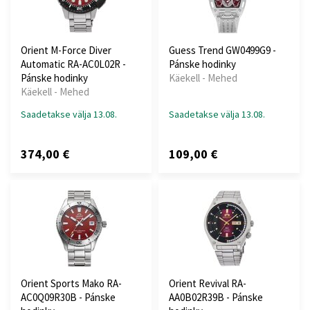
Orient M-Force Diver
Guess Trend GW0499G9 -
Automatic RA-AC0L02R -
Pánske hodinky
Pánske hodinky
Käekell - Mehed
Käekell - Mehed
Saadetakse välja 13.08.
Saadetakse välja 13.08.
374,00 €
109,00 €
Orient Sports Mako RA-
Orient Revival RA-
AC0Q09R30B - Pánske
AA0B02R39B - Pánske