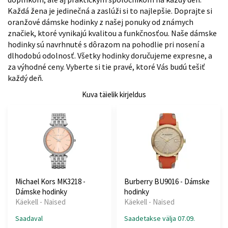
Každá žena je jedinečná a zaslúži si to najlepšie. Doprajte si
oranžové dámske hodinky z našej ponuky od známych
značiek, ktoré vynikajú kvalitou a funkčnosťou. Naše dámske
hodinky sú navrhnuté s dôrazom na pohodlie pri nosení a
dlhodobú odolnosť. Všetky hodinky doručujeme expresne, a
za výhodné ceny. Vyberte si tie pravé, ktoré Vás budú tešiť
každý deň.
Kuva täielik kirjeldus
Michael Kors MK3218 -
Burberry BU9016 - Dámske
Dámske hodinky
hodinky
Käekell - Naised
Käekell - Naised
Saadaval
Saadetakse välja 07.09.