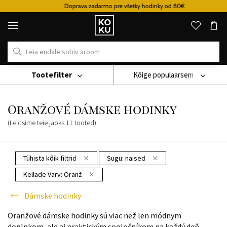
Doprava zadarmo pre všetky hodinky od 80€
Originaalsed
parfüümid
ja
kellad
ühes
kohas
Tootefilter
Kõige populaarsem
Käekell
Dámske Hodinky
Oranžové Dámske Hodinky
Oranžové dámske hodinky
(Leidsime teie jaoks
11
tooted
)
Tühista kõik filtrid
Sugu:
naised
Kellade Värv:
Oranž
Dámske hodinky
Oranžové dámske hodinky sú viac než len módnym
doplnkom, ale aj praktickým spoločníkom na každý deň.