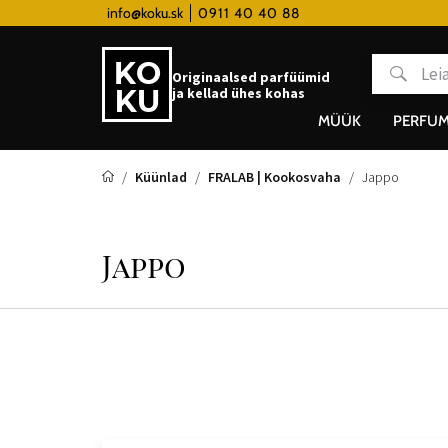
tky hodinky od 80€
info@koku.sk
0911 40 40 88
Lojaalsusprogramm
Originaalsed parfüümid
ja kellad ühes kohas
MÜÜK
PERFUM
Küünlad
FRALAB | Kookosvaha
Jappo
Jappo