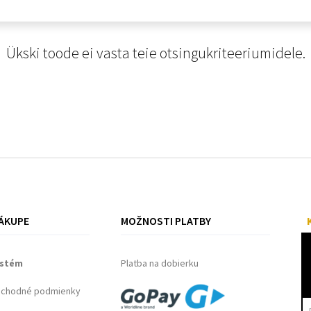
Ükski toode ei vasta teie otsingukriteeriumidele.
ÁKUPE
MOŽNOSTI PLATBY
ystém
Platba na dobierku
bchodné podmienky