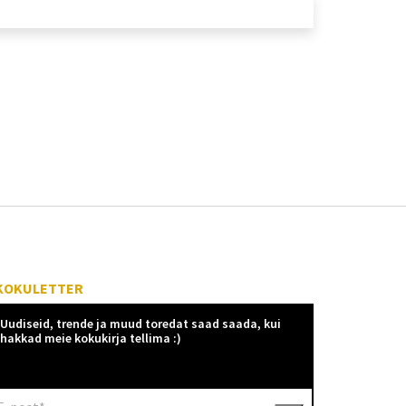
KOKULETTER
Uudiseid, trende ja muud toredat saad saada, kui
hakkad meie kokukirja tellima :)