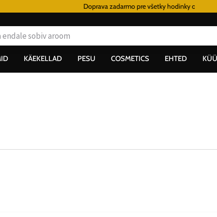
Doprava zadarmo pre všetky hodinky od 80€
ID
KÄEKELLAD
PESU
COSMETICS
EHTED
KÜÜ