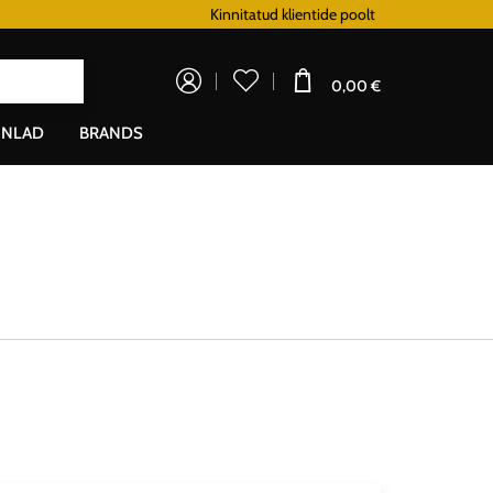
Lojaalsusprogramm
Kinnitatud klientide poolt
Doprava za
0,00 €
NLAD
BRANDS