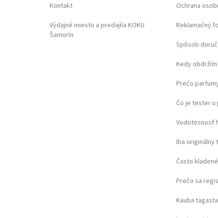
Kontakt
Ochrana osob
Výdajné miesto a predajňa KOKU
Reklamačný f
Šamorín
Spôsob doruč
Kedy obdržím 
Prečo parfumy
Čo je tester 
Vodotesnosť 
Iba originálny 
Často kladené
Prečo sa regi
Kauba tagast