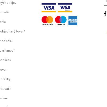
ných údajov
ormulár
enia
objednaný tovar?
 od nás?
u parfumov?
hodiniek
tovar
 otázky
strovať?
amine