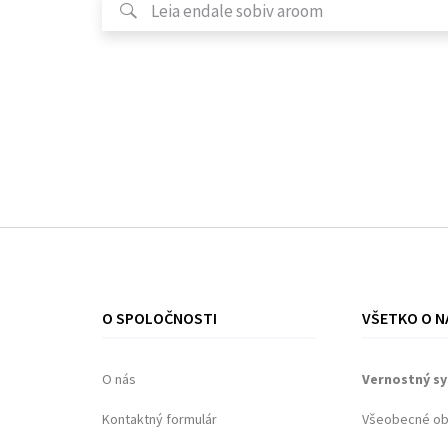
O SPOLOČNOSTI
VŠETKO O N
O nás
Vernostný s
Kontaktný formulár
Všeobecné o