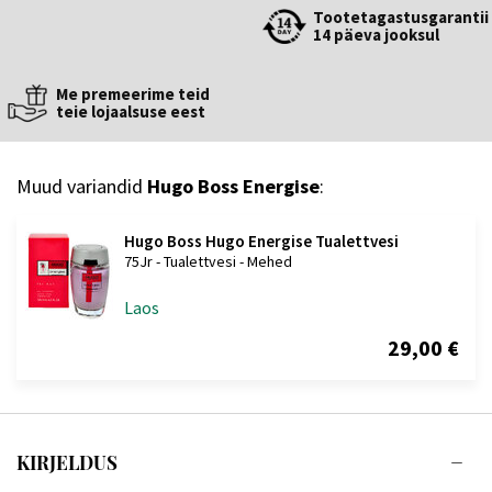
Tootetagastusgarantii
14 päeva jooksul
Me premeerime teid
teie lojaalsuse eest
Muud variandid
Hugo Boss Energise
:
Hugo Boss Hugo Energise Tualettvesi
75Jr - Tualettvesi - Mehed
Laos
29,00 €
KIRJELDUS