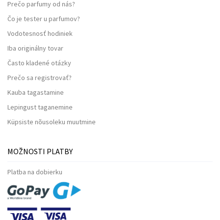
Prečo parfumy od nás?
Čo je tester u parfumov?
Vodotesnosť hodiniek
Iba originálny tovar
Často kladené otázky
Prečo sa registrovať?
Kauba tagastamine
Lepingust taganemine
Küpsiste nõusoleku muutmine
MOŽNOSTI PLATBY
Platba na dobierku