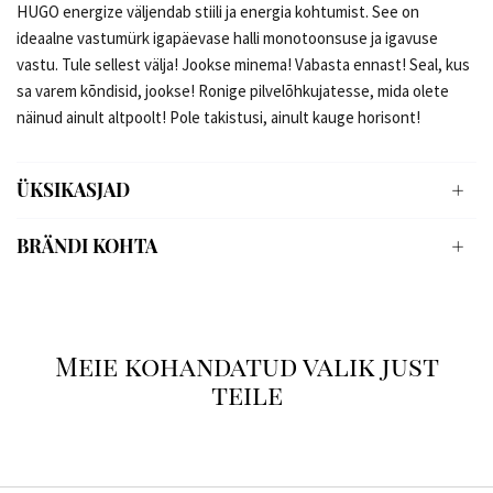
HUGO energize väljendab stiili ja energia kohtumist. See on
ideaalne vastumürk igapäevase halli monotoonsuse ja igavuse
vastu. Tule sellest välja! Jookse minema! Vabasta ennast! Seal, kus
sa varem kõndisid, jookse! Ronige pilvelõhkujatesse, mida olete
näinud ainult altpoolt! Pole takistusi, ainult kauge horisont!
ÜKSIKASJAD
BRÄNDI KOHTA
Meie kohandatud valik just
teile