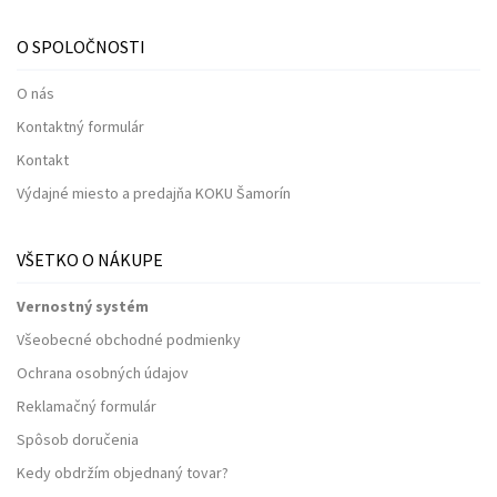
O SPOLOČNOSTI
O nás
Kontaktný formulár
Kontakt
Výdajné miesto a predajňa KOKU Šamorín
VŠETKO O NÁKUPE
Vernostný systém
Všeobecné obchodné podmienky
Ochrana osobných údajov
Reklamačný formulár
Spôsob doručenia
Kedy obdržím objednaný tovar?