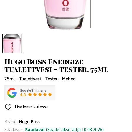
Hugo Boss Energize
tualettvesi – tester, 75ml
75ml - Tualettvesi - Tester - Mehed
Google'i hinnang
4.8
Lisa lemmikutesse
Bränd:
Hugo Boss
Saadavus:
Saadaval
(Saadetakse välja 10.08.2026)