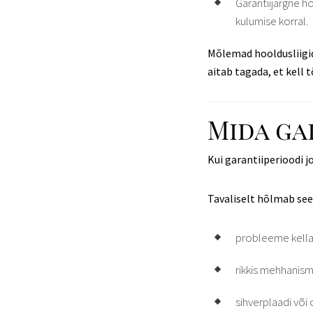
Garantiijärgne h
kulumise korral.
Mõlemad hooldusliigid 
aitab tagada, et kell 
Mida ga
Kui garantiiperioodi 
Tavaliselt hõlmab see
probleeme kella
rikkis mehhanism
sihverplaadi või