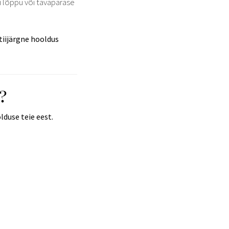
i lõppu või tavapärase
tiijärgne hooldus
?
duse teie eest.