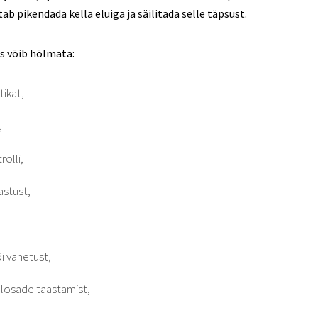
ab pikendada kella eluiga ja säilitada selle täpsust.
s võib hõlmata:
tikat,
,
rolli,
stust,
i vahetust,
llosade taastamist,