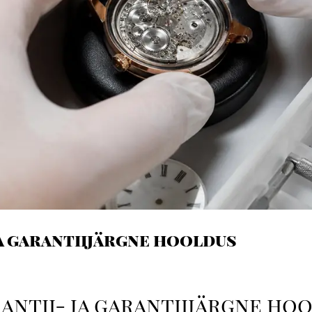
ja garantiijärgne hooldus
antii- ja garantiijärgne ho