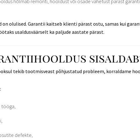
ooldus hõlmab remonti, hooldust või osade vahetust pärast garanti
on olulised. Garantii kaitseb klienti pärast ostu, samas kui garan
töötaks usaldusväärselt ka paljude aastate pärast.
rantiihooldus sisaldab
jooksul tekib tootmisveast põhjustatud probleem, korraldame hool
:
 tööga,
i,
 osutite defekte,