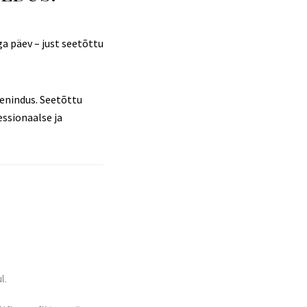
ga päev – just seetõttu
eenindus. Seetõttu
essionaalse ja
l.