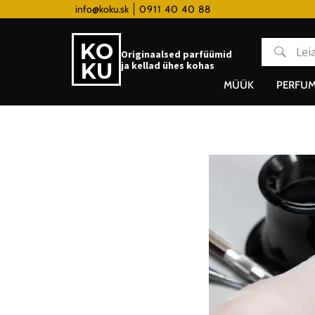
 hodinky od 80€
info@koku.sk
0911 40 40 88
Lojaalsusprogramm
Originaalsed parfüümid
ja kellad ühes kohas
MÜÜK
PERFUM