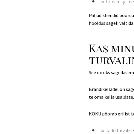
automaat- ja me
Paljud kliendid pöördu
hooldus sageli vältida
Kas min
turvali
See on üks sagedasemai
Brändikelladel on sage
te oma kella usaldate.
KOKU pöörab erilist 
kellade turvalis