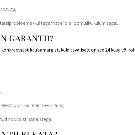
misvigu,
tareiprobleeme (kui tegemist ei ole loomuliku kulumisega).
on garantii?
b konkreetsest kaubamärgist, kuid tavaliselt on see 24 kuud või r
ga,
i elektroonilise registreeringuga,
etud hooldustingimustega.
ntii ei kata?