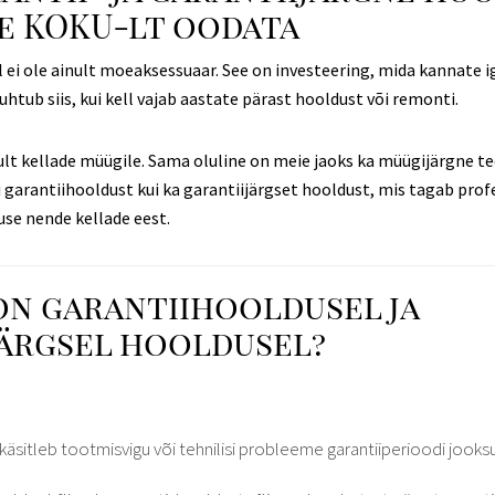
te KOKU-lt oodata
 ei ole ainult moeaksessuaar. See on investeering, mida kannate i
juhtub siis, kui kell vajab aastate pärast hooldust või remonti.
lt kellade müügile. Sama oluline on meie jaoks ka müügijärgne t
 garantiihooldust kui ka garantiijärgset hooldust, mis tagab prof
use nende kellade eest.
on garantiihooldusel ja
järgsel hooldusel?
käsitleb tootmisvigu või tehnilisi probleeme garantiiperioodi jooksu