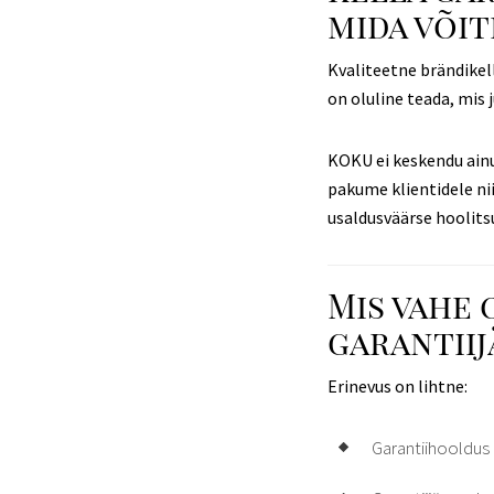
mida või
Kvaliteetne brändikell
on oluline teada, mis 
KOKU ei keskendu ainu
pakume klientidele nii
usaldusväärse hoolits
Mis vahe 
garantii
Erinevus on lihtne:
Garantiihooldus 