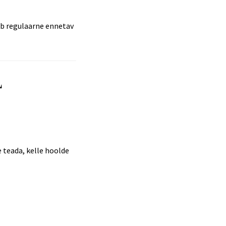
tab regulaarne ennetav
l
e teada, kelle hoolde