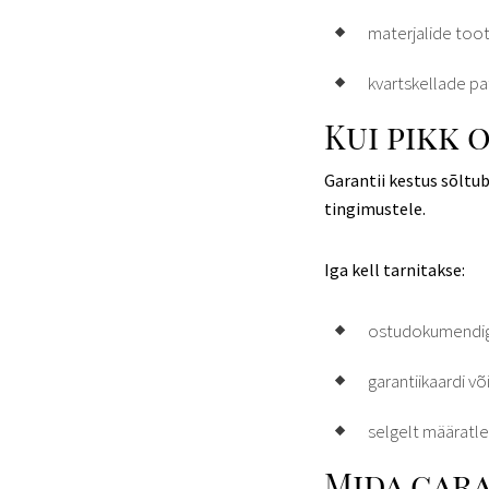
materjalide toot
kvartskellade pa
Kui pikk 
Garantii kestus sõltu
tingimustele.
Iga kell tarnitakse:
ostudokumendi
garantiikaardi võ
selgelt määratl
Mida gara