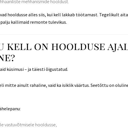
hhaaniliste mehhanismide hooldust.
vad hooldusse alles siis, kui kell lakkab töötamast. Tegelikult ai
 palju kallimaid remonte tulevikus.
u kell on hoolduse aja
ne?
d küsimusi – ja täiesti õigustatud.
li mitte ainult rahaline, vaid ka isiklik väärtus. Seetõttu on olulin
tähelepanu:
ele vastuvõtmisele hooldusse,