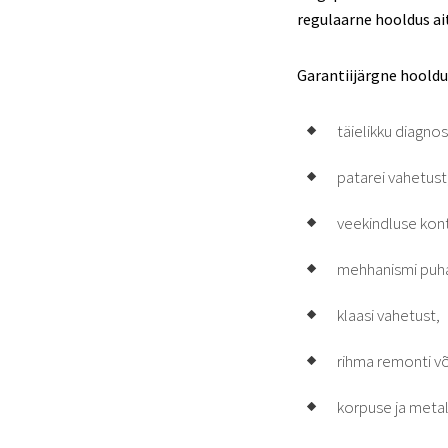
regulaarne hooldus ait
Garantiijärgne hooldu
täielikku diagnos
patarei vahetust
veekindluse kont
mehhanismi puha
klaasi vahetust,
rihma remonti võ
korpuse ja meta