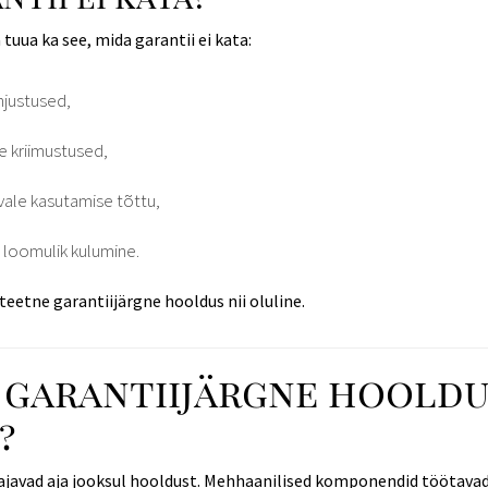
 tuua ka see, mida garantii ei kata:
hjustused,
se kriimustused,
vale kasutamise tõttu,
i loomulik kulumine.
teetne garantiijärgne hooldus nii oluline.
 garantiijärgne hoold
?
vajavad aja jooksul hooldust. Mehhaanilised komponendid töötavad