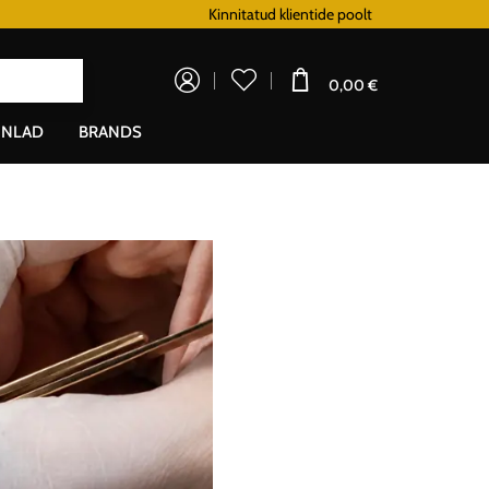
Lojaalsusprogramm
Kinnitatud klientide poolt
Doprava zadarm
0,00 €
NLAD
BRANDS