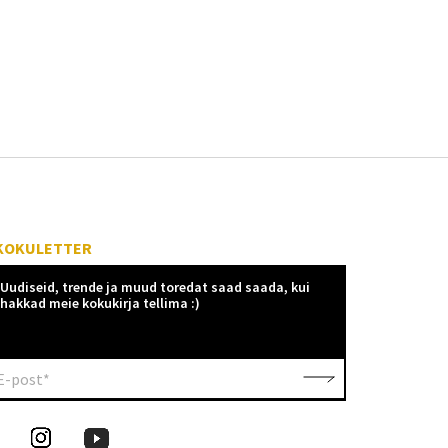
KOKULETTER
Uudiseid, trende ja muud toredat saad saada, kui
hakkad meie kokukirja tellima :)
E-post*