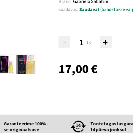
Bränd:
Gabriela Sabatini
Saadavus:
Saadaval
(Saadetakse välj
-
+
tk
17,00 €
Garanteerime 100%-
Tootetagastusgara
se originaalsuse
14 päeva jooksul