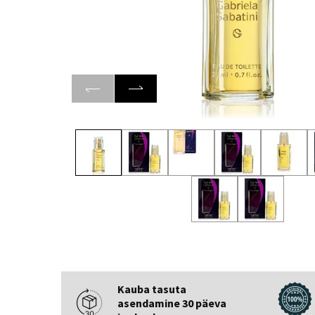
Kauba tasuta
asendamine 30 päeva