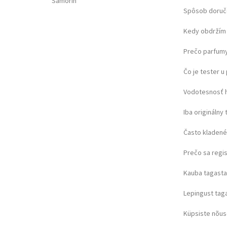
Šamorín
Spôsob doruč
Kedy obdržím 
Prečo parfumy
Čo je tester 
Vodotesnosť 
Iba originálny 
Často kladené
Prečo sa regi
Kauba tagast
Lepingust ta
Küpsiste nõu