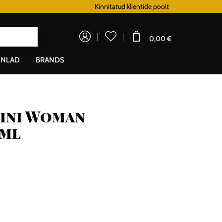
Lojaalsusprogramm
Kinnitatud klientide poolt
Doprava zadarm
0,00 €
NLAD
BRANDS
tini Woman
0ml