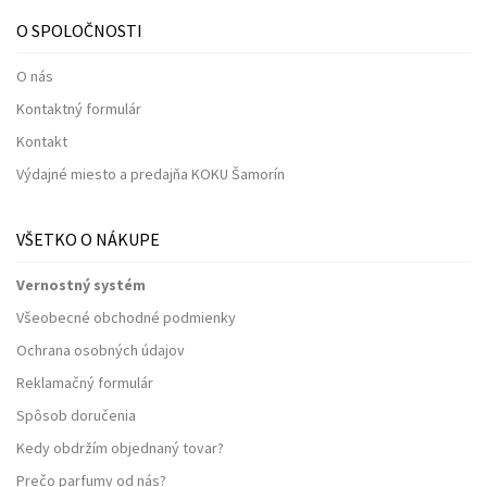
O SPOLOČNOSTI
O nás
Kontaktný formulár
Kontakt
Výdajné miesto a predajňa KOKU Šamorín
VŠETKO O NÁKUPE
Vernostný systém
Všeobecné obchodné podmienky
Ochrana osobných údajov
Reklamačný formulár
Spôsob doručenia
Kedy obdržím objednaný tovar?
Prečo parfumy od nás?