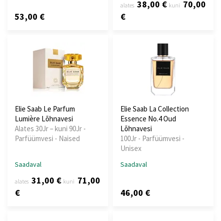
38,00 €
70,00
alates
kuni
53,00 €
€
Elie Saab Le Parfum
Elie Saab La Collection
Lumière Lõhnavesi
Essence No.4 Oud
Alates 30Jr – kuni 90Jr -
Lõhnavesi
Parfüümvesi - Naised
100Jr - Parfüümvesi -
Unisex
Saadaval
Saadaval
31,00 €
71,00
alates
kuni
€
46,00 €