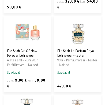
37,00 €
54,00
alates
kuni
50,00 €
€
Elie Saab Girl Of Now
Elie Saab Le Parfum Royal
Forever Lõhnavesi
Lõhnavesi – tester
Alates 1ml – kuni 90Jr -
90Jr - Parfüümivesi - Tester
Parfüümvesi - Naised
- Naised
Saadaval
Saadaval
9,00 €
59,00
alates
kuni
€
47,00 €