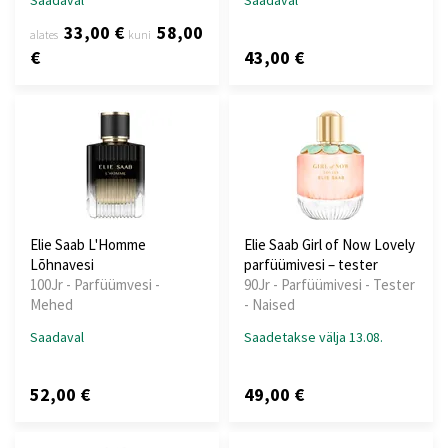
Saadaval
Saadaval
33,00 €
58,00
alates
kuni
€
43,00 €
Elie Saab L'Homme
Elie Saab Girl of Now Lovely
Lõhnavesi
parfüümivesi – tester
100Jr - Parfüümvesi -
90Jr - Parfüümivesi - Tester
Mehed
- Naised
Saadaval
Saadetakse välja 13.08.
52,00 €
49,00 €