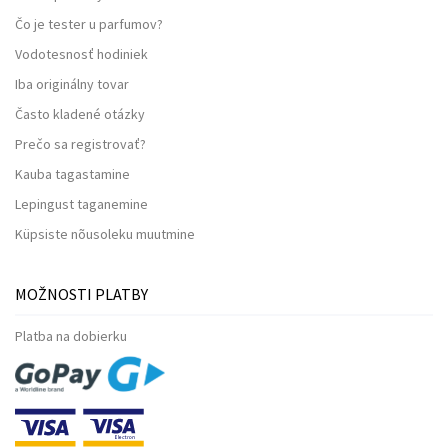
Čo je tester u parfumov?
Vodotesnosť hodiniek
Iba originálny tovar
Často kladené otázky
Prečo sa registrovať?
Kauba tagastamine
Lepingust taganemine
Küpsiste nõusoleku muutmine
MOŽNOSTI PLATBY
Platba na dobierku