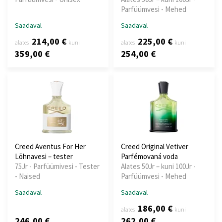
Parfüümvesi - Mehed
Saadaval
Saadaval
214,00 €
225,00 €
alates
kuni
alates
kuni
359,00 €
254,00 €
Creed Aventus For Her
Creed Original Vetiver
Lõhnavesi – tester
Parfémovaná voda
75Jr - Parfüümivesi - Tester
Alates 50Jr – kuni 100Jr -
- Naised
Parfüümvesi - Mehed
Saadaval
Saadaval
186,00 €
alates
kuni
246,00 €
262,00 €