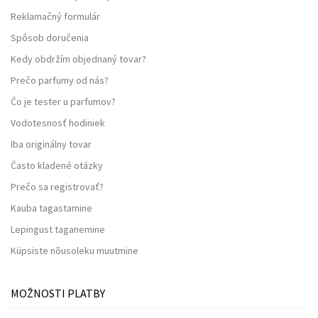
Reklamačný formulár
Spôsob doručenia
Kedy obdržím objednaný tovar?
Prečo parfumy od nás?
Čo je tester u parfumov?
Vodotesnosť hodiniek
Iba originálny tovar
Často kladené otázky
Prečo sa registrovať?
Kauba tagastamine
Lepingust taganemine
Küpsiste nõusoleku muutmine
MOŽNOSTI PLATBY