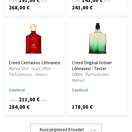
191,00 €
143,00 €
alates
kuni
alates
kuni
268,00 €
243,00 €
Creed Centaurus Lõhnavesi
Creed Original Vetiver
Alates 50Jr – kuni 100Jr -
Lõhnavesi - Tester
Parfüümvesi - Unisex
100ml - Parfüümvesi -
Mehed
Saadaval
Saadaval
211,00 €
alates
kuni
284,00 €
178,00 €
Kuva järgmised 8 toodet