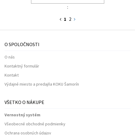
:
1
2
O SPOLOČNOSTI
O nás
Kontaktný formulár
Kontakt
Výdajné miesto a predajňa KOKU Šamorín
VŠETKO O NÁKUPE
Vernostný systém
Všeobecné obchodné podmienky
Ochrana osobných údajov