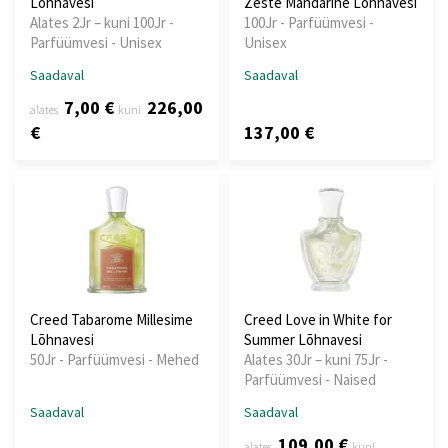
Lõhnavesi
Zeste Mandarine Lõhnavesi
Alates 2Jr – kuni 100Jr -
100Jr - Parfüümvesi -
Parfüümvesi - Unisex
Unisex
Saadaval
Saadaval
7,00 €
226,00
alates
kuni
€
137,00 €
Creed Tabarome Millesime
Creed Love in White for
Lõhnavesi
Summer Lõhnavesi
50Jr - Parfüümvesi - Mehed
Alates 30Jr – kuni 75Jr -
Parfüümvesi - Naised
Saadaval
Saadaval
109,00 €
alates
kuni