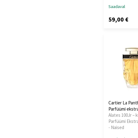
Saadaval
59,00 €
Cartier La Pan
Parfüümi ekstr
Alates 100Jr – k
Parfüümi Ekstra
- Naised