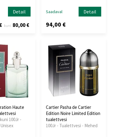
Detail
Detail
Saadaval
94,00 €
€
80,00 €
kuni
aration Haute
Cartier Pasha de Cartier
alettvesi
Edition Noire Limited Edition
kuni 100Jr -
tualettvesi
 Unisex
100Jr - Tualettvesi - Mehed