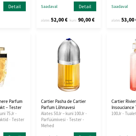
Detail
Detail
Saadaval
Saadaval
52,00 €
90,00 €
53,00 
alates
kuni
alates
there Parfum
Cartier Pasha de Cartier
Cartier Rivie
akt – Tester
Parfum Lõhnavesi
Insouciance 
uni 75Jr -
Alates 50Jr – kuni 100Jr -
100Jr - Tuale
ktid - Tester
Parfüümivesi - Tester -
Mehed