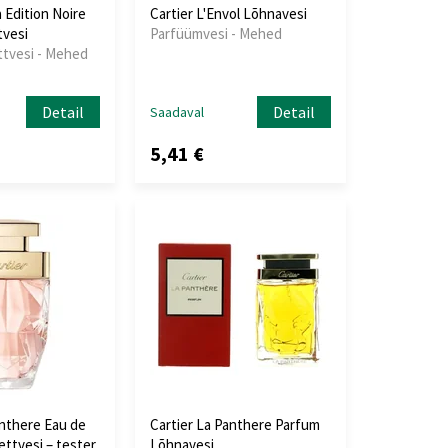
 Edition Noire
Cartier L'Envol Lõhnavesi
tvesi
Parfüümvesi - Mehed
ttvesi - Mehed
Detail
Detail
Saadaval
5,41 €
anthere Eau de
Cartier La Panthere Parfum
ettvesi – tester
Lõhnavesi