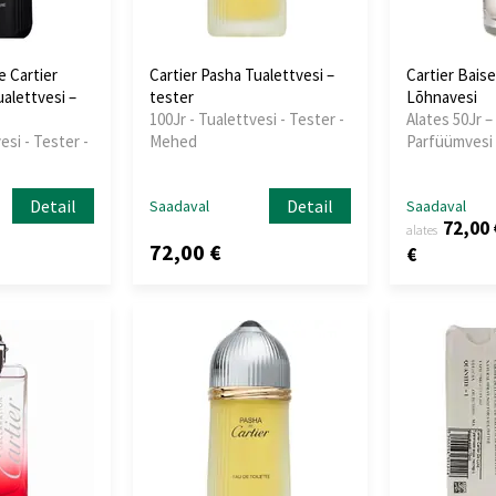
e Cartier
Cartier Pasha Tualettvesi –
Cartier Baise
ualettvesi –
tester
Lõhnavesi
100Jr - Tualettvesi - Tester -
Alates 50Jr – 
esi - Tester -
Mehed
Parfüümvesi 
Detail
Detail
Saadaval
Saadaval
72,00 
alates
72,00 €
€