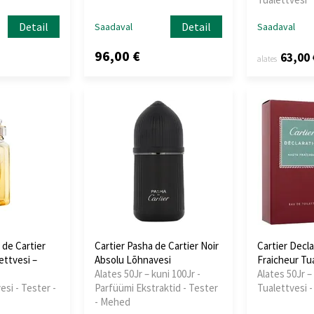
Detail
Detail
Saadaval
Saadaval
96,00 €
63,00 
alates
 de Cartier
Cartier Pasha de Cartier Noir
Cartier Decl
ettvesi –
Absolu Lõhnavesi
Fraicheur Tu
Alates 50Jr – kuni 100Jr -
Alates 50Jr – 
esi - Tester -
Parfüümi Ekstraktid - Tester
Tualettvesi -
- Mehed