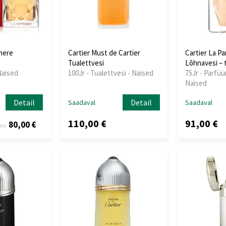
there
Cartier Must de Cartier
Cartier La P
Tualettvesi
Lõhnavesi – 
Naised
100Jr - Tualettvesi - Naised
75Jr - Parfüü
Naised
Detail
Detail
Saadaval
Saadaval
110,00 €
91,00 €
80,00 €
uni