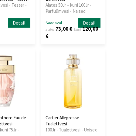
tvesi - Tester -
Alates 50Jr – kuni 100Jr -
Parfüümvesi - Naised
Detail
Detail
Saadaval
73,00 €
120,00
alates
kuni
€
anthere Eau de
Cartier Allegresse
ettvesi
Tualettvesi
kuni 75Jr -
100Jr - Tualettvesi - Unisex