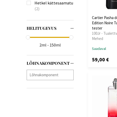
Hetkel kättesaamatu
(2)
Cartier Pasha d
Edition Noire T
HELITUGEVUS
tester
100Jr - Tualettv
Mehed
2ml - 150ml
Saadaval
59,00 €
LÕHNAKOMPONENT