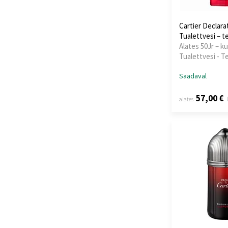
Cartier Declara
Tualettvesi – t
Alates 50Jr – ku
Tualettvesi - T
Saadaval
57,00 €
alates