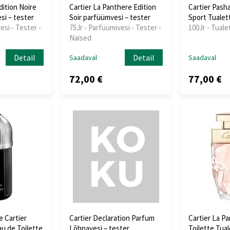
dition Noire
Cartier La Panthere Edition
Cartier Pasha
si – tester
Soir parfüümvesi – tester
Sport Tualet
esi - Tester -
75Jr - Parfüümivesi - Tester -
100Jr - Tuale
Naised
Detail
Detail
Saadaval
Saadaval
72,00 €
77,00 €
e Cartier
Cartier Declaration Parfum
Cartier La P
au de Toilette
Lõhnavesi – tester
Toilette Tual