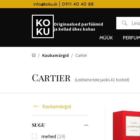
 hodinky od 80€
info@koku.sk
0911 40 40 88
Lojaalsusprogramm
Originaalsed parfüümid
ja kellad ühes kohas
MÜÜK
PERFUM
Kaubamärgid
Cartier
Cartier
(Leidsime teie jaoks
41
tooted
)
Kaubamärgid
SUGU
mehed
(24)