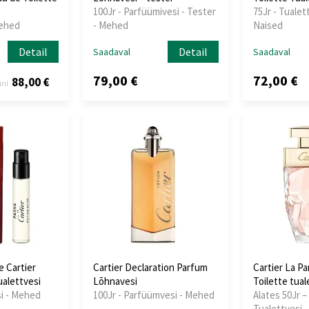
100Jr - Parfüümivesi - Tester
75Jr - Tualet
Mehed
- Mehed
Naised
Detail
Detail
Saadaval
Saadaval
79,00 €
72,00 €
88,00 €
uni
e Cartier
Cartier Declaration Parfum
Cartier La P
ualettvesi
Lõhnavesi
Toilette tual
si - Mehed
100Jr - Parfüümvesi - Mehed
Alates 50Jr – 
Tualettvesi