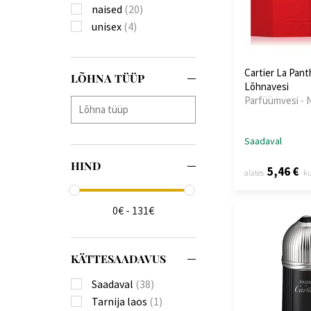
naised
(20)
unisex
(4)
Cartier La Pan
LÕHNA TÜÜP
Lõhnavesi
Parfüümvesi - 
Saadaval
HIND
5,46 €
alates
k
0€ - 131€
KÄTTESAADAVUS
Saadaval
(38)
Tarnija laos
(1)