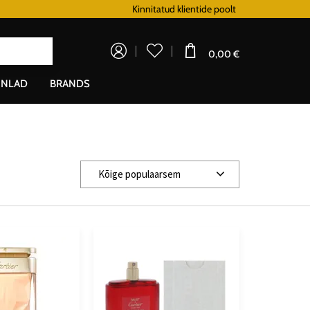
Lojaalsusprogramm
Kinnitatud klientide poolt
Doprava zadarm
0,00 €
NLAD
BRANDS
Kõige populaarsem