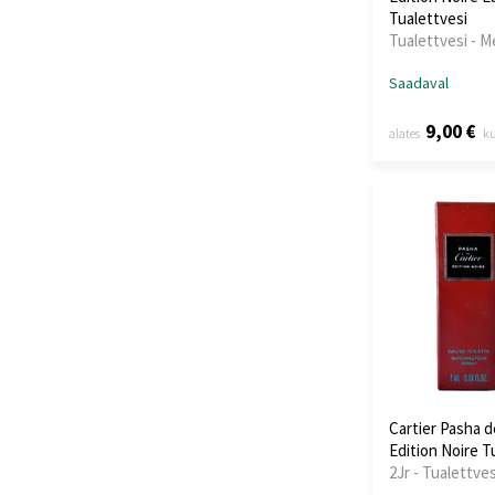
Tualettvesi
Tualettvesi - 
Saadaval
9,00 €
alates
k
Cartier Pasha d
Edition Noire T
2Jr - Tualettve