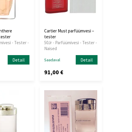
anthere
Cartier Must parfüümvesi –
tester
tester
mivesi - Tester -
50Jr - Parfüümivesi - Tester -
Naised
Detail
Detail
Saadaval
91,00 €