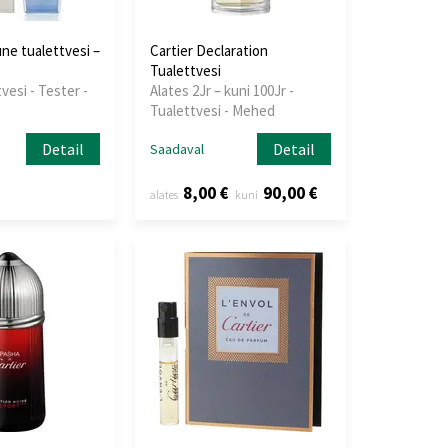
ne tualettvesi –
Cartier Declaration
Tualettvesi
tvesi - Tester -
Alates 2Jr – kuni 100Jr -
Tualettvesi - Mehed
Detail
Detail
Saadaval
8,00 €
90,00 €
alates
kuni