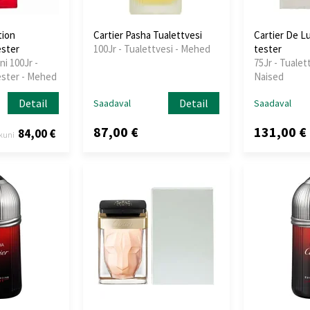
tion
Cartier Pasha Tualettvesi
Cartier De Lu
ester
100Jr - Tualettvesi - Mehed
tester
ni 100Jr -
75Jr - Tualet
ester - Mehed
Naised
Detail
Detail
Saadaval
Saadaval
87,00 €
131,00 €
84,00 €
kuni