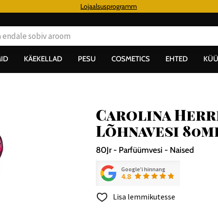
€
Lojaalsusprogramm
ID
KÄEKELLAD
PESU
COSMETICS
EHTED
KÜÜ
Carolina Herr
Lõhnavesi 80m
80Jr - Parfüümvesi - Naised
Google'i hinnang
4.8
Lisa lemmikutesse