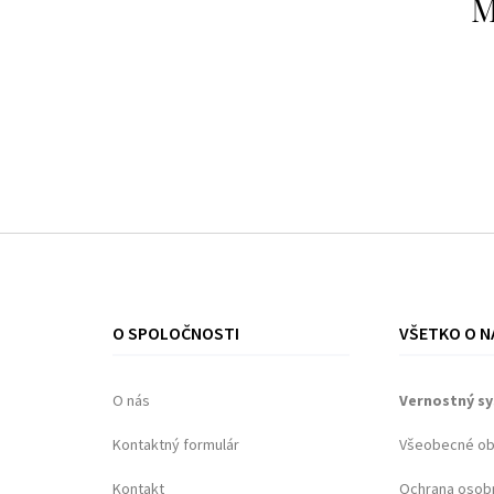
M
O SPOLOČNOSTI
VŠETKO O N
O nás
Vernostný s
Kontaktný formulár
Všeobecné o
Kontakt
Ochrana osob