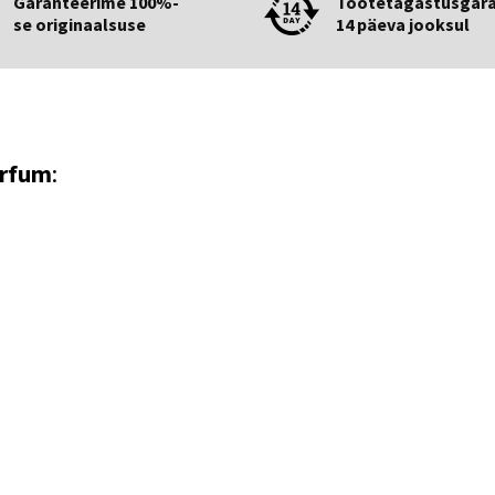
Garanteerime 100%-
Tootetagastusgara
se originaalsuse
14 päeva jooksul
arfum
: