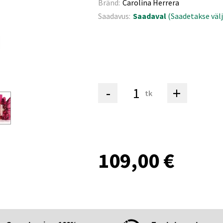
Bränd:
Carolina Herrera
Saadavus:
Saadaval
(Saadetakse välj
-
+
tk
109,00 €