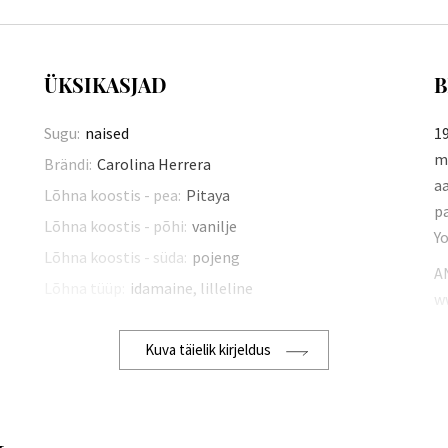
ÜKSIKASJAD
B
Sugu:
naised
19
mi
Brändi:
Carolina Herrera
aa
Lõhna koostis - pea:
Pitaya
p
Lõhna koostis - põhi:
vanilje
Yo
Lõhna koostis - süda:
pojeng
A
Lõhna tüüp:
idamaine, lilleline
w
Kuva täielik kirjeldus