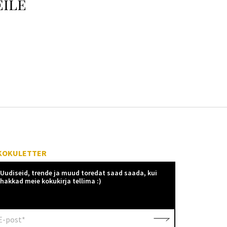
eile
KOKULETTER
Uudiseid, trende ja muud toredat saad saada, kui
hakkad meie kokukirja tellima :)
E-post*