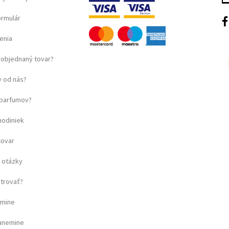
ormulár
enia
objednaný tovar?
 od nás?
u parfumov?
hodiniek
tovar
 otázky
strovať?
amine
ganemine