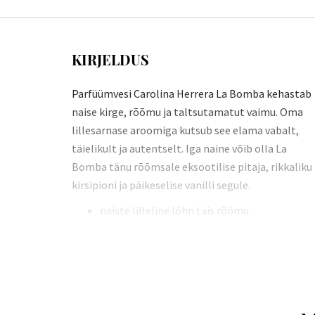
KIRJELDUS
Parfüümvesi Carolina Herrera La Bomba kehastab
naise kirge, rõõmu ja taltsutamatut vaimu. Oma
lillesarnase aroomiga kutsub see elama vabalt,
täielikult ja autentselt. Iga naine võib olla La
Bomba tänu rõõmsale eksootilise pitaja, rikkaliku
kirsipioni ja päikeselise vanilli segule.
naiste lilleline lõhn täis rõõmu
sobib igapäevaseks kandmiseks ja erilisteks
hetkedeks
200 ml pudel on täidetav uuesti