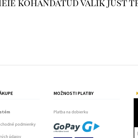
eie kohandatud valik just t
ÁKUPE
MOŽNOSTI PLATBY
ystém
Platba na dobierku
bchodné podmienky
ných údajov