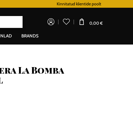
Doprava zadarmo pre všetky hodinky od 80€
Kinnitatud klientide poolt
Lo
0,00 €
NLAD
BRANDS
era La Bomba
l