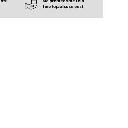
ntii
Me premeerime teid
teie lojaalsuse eest