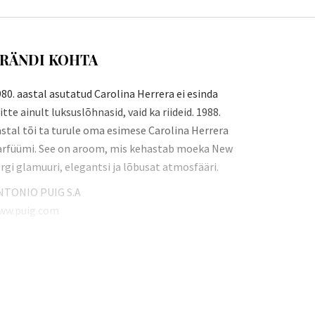
RÄNDI KOHTA
80. aastal asutatud Carolina Herrera ei esinda
tte ainult luksuslõhnasid, vaid ka riideid. 1988.
stal tõi ta turule oma esimese Carolina Herrera
arfüümi. See on aroom, mis kehastab moeka New
rgi glamuuri, elegantsi ja lõbusat atmosfääri.
NTONIO PUIG S.A
ww.puig.com