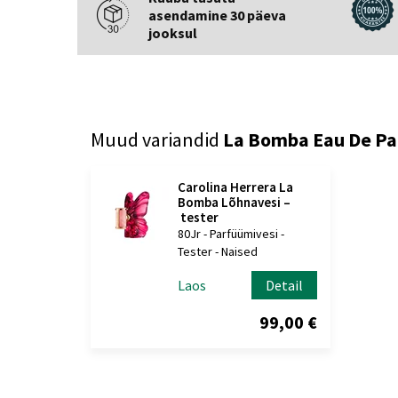
asendamine 30 päeva
jooksul
Muud variandid
La Bomba Eau De P
Carolina Herrera La
Bomba Lõhnavesi –
tester
80Jr - Parfüümivesi -
Tester - Naised
Laos
Detail
99,00 €