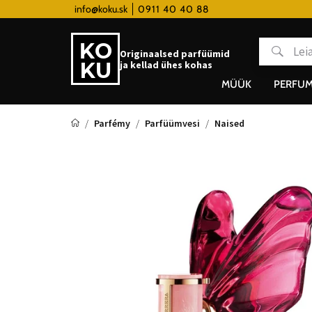
amm
info@koku.sk
Doprava zadarmo pre všetky hodinky od 80
0911 40 40 88
Originaalsed parfüümid
ja kellad ühes kohas
MÜÜK
PERFUM
Parfémy
Parfüümvesi
Naised