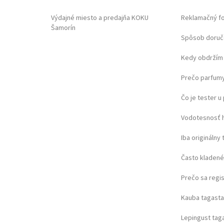
Výdajné miesto a predajňa KOKU
Reklamačný f
Šamorín
Spôsob doruč
Kedy obdržím 
Prečo parfumy
Čo je tester 
Vodotesnosť 
Iba originálny 
Často kladené
Prečo sa regi
Kauba tagast
Lepingust ta