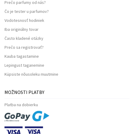
Prečo parfumy od nás?
Čo je tester u parfumov?
Vodotesnosť hodiniek
Iba originálny tovar
Často kladené otázky
Prečo sa registrovať?
Kauba tagastamine
Lepingust taganemine
Küpsiste nõusoleku muutmine
MOŽNOSTI PLATBY
Platba na dobierku