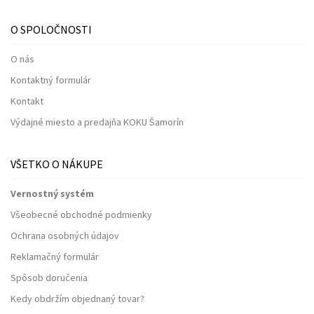
O SPOLOČNOSTI
O nás
Kontaktný formulár
Kontakt
Výdajné miesto a predajňa KOKU Šamorín
VŠETKO O NÁKUPE
Vernostný systém
Všeobecné obchodné podmienky
Ochrana osobných údajov
Reklamačný formulár
Spôsob doručenia
Kedy obdržím objednaný tovar?