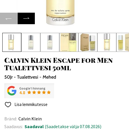
Calvin Klein Escape for Men
Tualettvesi 50ml
50Jr - Tualettvesi - Mehed
Google'i hinnang
4.8
Lisa lemmikutesse
Bränd:
Calvin Klein
Saadavus:
Saadaval
(Saadetakse välja 07.08.2026)