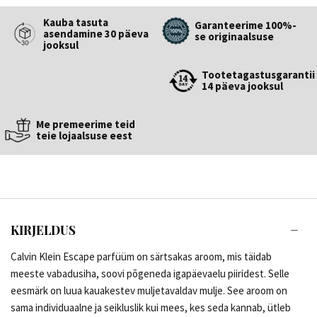
Kauba tasuta
Garanteerime 100%-
asendamine 30 päeva
se originaalsuse
jooksul
Tootetagastusgarantii
14 päeva jooksul
Me premeerime teid
teie lojaalsuse eest
KIRJELDUS
Calvin Klein Escape parfüüm on särtsakas aroom, mis täidab
meeste vabadusiha, soovi põgeneda igapäevaelu piiridest. Selle
eesmärk on luua kauakestev muljetavaldav mulje. See aroom on
sama individuaalne ja seikluslik kui mees, kes seda kannab, ütleb