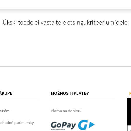
Ükski toode ei vasta teie otsingukriteeriumidele.
ÁKUPE
MOŽNOSTI PLATBY
ystém
Platba na dobierku
bchodné podmienky