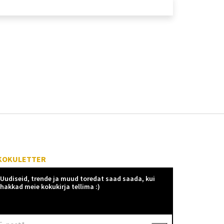
KOKULETTER
Uudiseid, trende ja muud toredat saad saada, kui
hakkad meie kokukirja tellima :)