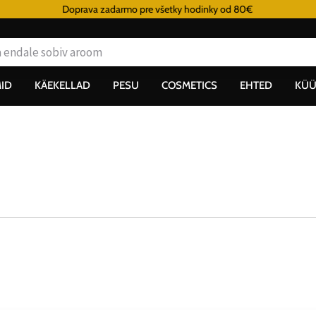
Doprava zadarmo pre všetky hodinky od 80€
ID
KÄEKELLAD
PESU
COSMETICS
EHTED
KÜÜ