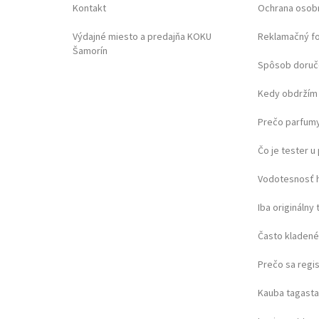
Kontakt
Ochrana osob
Výdajné miesto a predajňa KOKU
Reklamačný f
Šamorín
Spôsob doruč
Kedy obdržím 
Prečo parfumy
Čo je tester 
Vodotesnosť 
Iba originálny 
Často kladené
Prečo sa regi
Kauba tagast