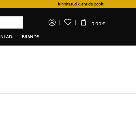
Lojaalsusprogramm
Kinnitatud klientide poolt
Doprava zadarm
0,00 €
NLAD
BRANDS