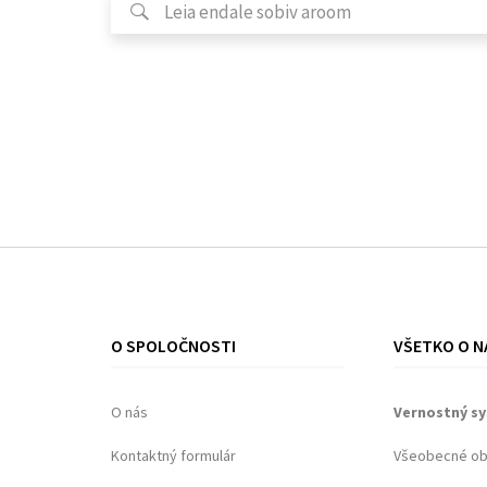
O SPOLOČNOSTI
VŠETKO O N
O nás
Vernostný s
Kontaktný formulár
Všeobecné o