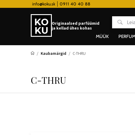
 hodinky od 80€
info@koku.sk
0911 40 40 88
Lojaalsusprogramm
Originaalsed parfüümid
ja kellad ühes kohas
MÜÜK
PERFUM
Kaubamärgid
C-THRU
C-THRU