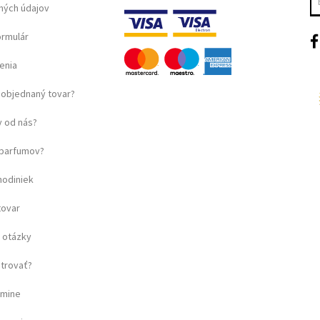
ných údajov
ormulár
enia
objednaný tovar?
 od nás?
u parfumov?
hodiniek
tovar
 otázky
strovať?
amine