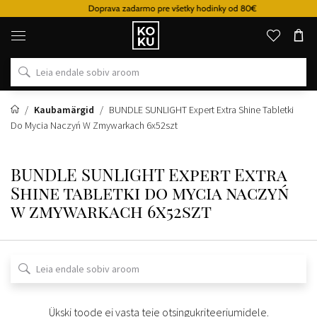
Doprava zadarmo pre všetky hodinky od 80€
Originaalsed
parfüümid
ja
kellad
ühes
kohas
Kaubamärgid
BUNDLE SUNLIGHT Expert Extra Shine Tabletki
Do Mycia Naczyń W Zmywarkach 6x52szt
BUNDLE SUNLIGHT Expert Extra
Shine tabletki do mycia naczyń
w zmywarkach 6x52szt
Ükski toode ei vasta teie otsingukriteeriumidele.