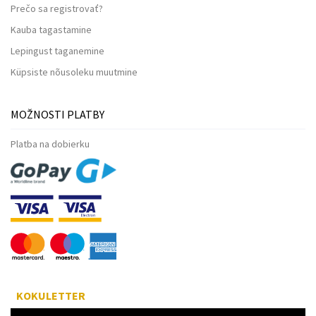
Prečo sa registrovať?
Kauba tagastamine
Lepingust taganemine
Küpsiste nõusoleku muutmine
MOŽNOSTI PLATBY
Platba na dobierku
KOKULETTER