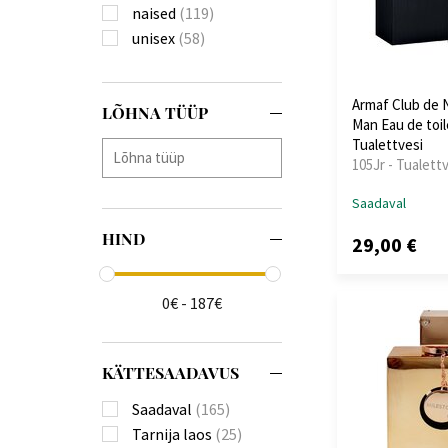
naised
(119)
unisex
(58)
Armaf Club de 
LÕHNA TÜÜP
Man Eau de toi
Tualettvesi
105Jr - Tualett
Saadaval
HIND
29,00 €
0€ - 187€
KÄTTESAADAVUS
Saadaval
(165)
Tarnija laos
(25)