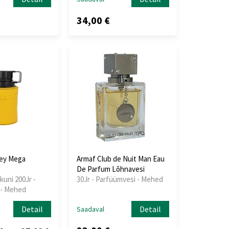
34,00 €
ey Mega
Armaf Club de Nuit Man Eau
De Parfum Lõhnavesi
kuni 200Jr -
30Jr - Parfüümvesi - Mehed
 - Mehed
Detail
Detail
Saadaval