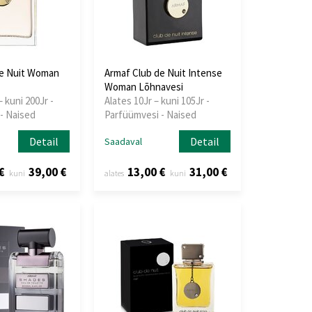
de Nuit Woman
Armaf Club de Nuit Intense
Woman Lõhnavesi
– kuni 200Jr -
Alates 10Jr – kuni 105Jr -
- Naised
Parfüümvesi - Naised
Detail
Detail
Saadaval
€
39,00 €
13,00 €
31,00 €
kuni
alates
kuni