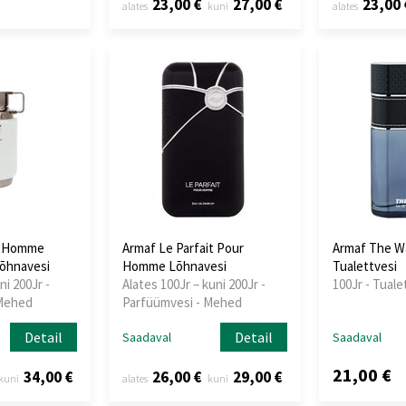
23,00 €
27,00 €
23,00 
alates
kuni
alates
y Homme
Armaf Le Parfait Pour
Armaf The Wa
Lõhnavesi
Homme Lõhnavesi
Tualettvesi
ni 200Jr -
Alates 100Jr – kuni 200Jr -
100Jr - Tuale
 Mehed
Parfüümvesi - Mehed
Detail
Detail
Saadaval
Saadaval
21,00 €
34,00 €
26,00 €
29,00 €
kuni
alates
kuni