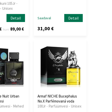
kuni 105Jr -
- Unisex
Detail
Detail
Saadaval
31,00 €
€
89,00 €
kuni
e Nuit Urban
Armaf NICHE Bucephalus
esi
No.X Parfémovaná voda
üümvesi - Mehed
100Jr - Parfüümvesi - Unisex