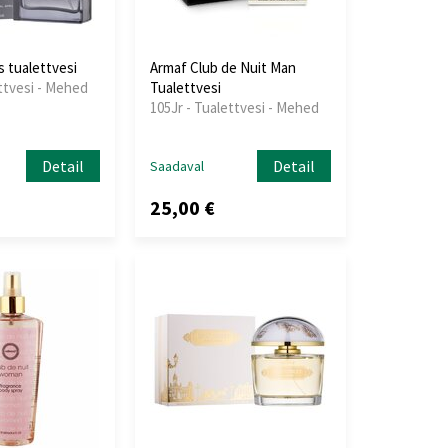
 tualettvesi
Armaf Club de Nuit Man
ttvesi - Mehed
Tualettvesi
105Jr - Tualettvesi - Mehed
Detail
Detail
Saadaval
25,00 €