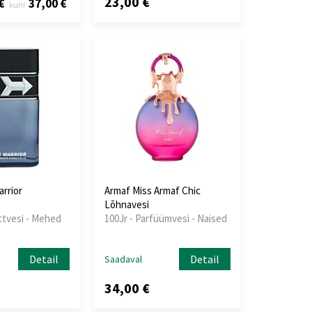
23,00 €
€
37,00 €
kuni
rrior
Armaf Miss Armaf Chic
Lõhnavesi
ttvesi - Mehed
100Jr - Parfüümvesi - Naised
Detail
Detail
Saadaval
34,00 €