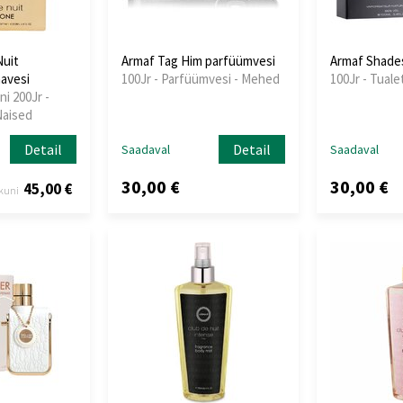
Nuit
Armaf Tag Him parfüümvesi
Armaf Shades
avesi
100Jr - Parfüümvesi - Mehed
100Jr - Tuale
ni 200Jr -
Naised
Detail
Detail
Saadaval
Saadaval
30,00 €
30,00 €
45,00 €
kuni