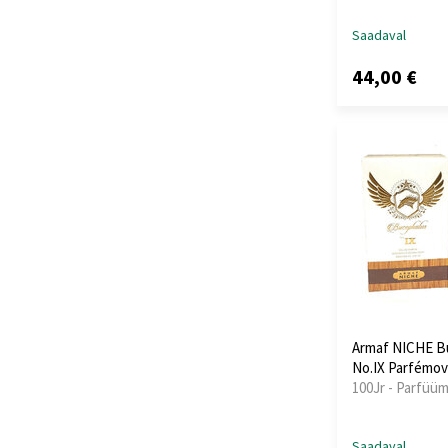
Saadaval
44,00 €
Armaf NICHE B
No.IX Parfémo
100Jr - Parfüü
Saadaval