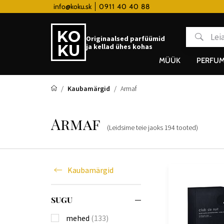
 hodinky od 80€
info@koku.sk
0911 40 40 88
Lojaalsusprogramm
Originaalsed parfüümid
ja kellad ühes kohas
MÜÜK
PERFUM
Kaubamärgid
Armaf
Armaf
(Leidsime teie jaoks
194
tooted
)
Kaubamärgid
SUGU
mehed
(133)