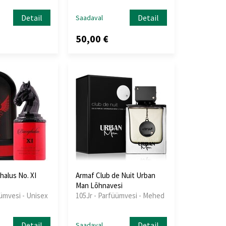
Detail
Detail
Saadaval
50,00 €
alus No. XI
Armaf Club de Nuit Urban
Man Lõhnavesi
üümvesi - Unisex
105Jr - Parfüümvesi - Mehed
Detail
Detail
Saadaval