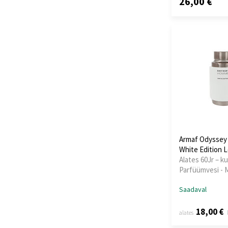
26,00 €
Armaf Odysse
White Edition 
Alates 60Jr – ku
Parfüümvesi -
Saadaval
18,00 €
alates