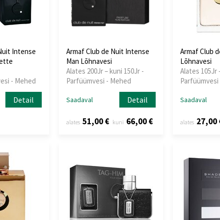
Nuit Intense
Armaf Club de Nuit Intense
Armaf Club 
lette
Man Lõhnavesi
Lõhnavesi
Alates 200Jr – kuni 150Jr -
Alates 105Jr 
vesi - Mehed
Parfüümvesi - Mehed
Parfüümvesi 
Detail
Detail
Saadaval
Saadaval
51,00 €
66,00 €
27,00 
alates
kuni
alates