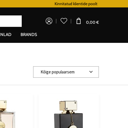
Lojaalsusprogramm
Kinnitatud klientide poolt
Doprava zadarm
0,00 €
NLAD
BRANDS
Kõige populaarsem