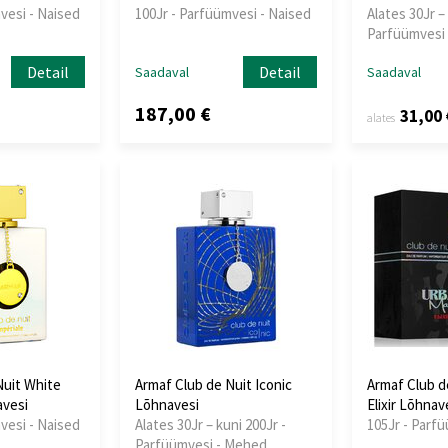
vesi - Naised
100Jr - Parfüümvesi - Naised
Alates 30Jr – 
Parfüümvesi 
Detail
Detail
Saadaval
Saadaval
187,00 €
31,00 
alates
Nuit White
Armaf Club de Nuit Iconic
Armaf Club d
avesi
Lõhnavesi
Elixir Lõhnav
vesi - Naised
Alates 30Jr – kuni 200Jr -
105Jr - Parf
Parfüümvesi - Mehed