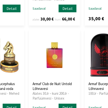
Detail
Detail
Saadaval
Saadaval
35,00 €
30,00 €
66,00 €
alates
kuni
ucephalus
Armaf Club de Nuit Untold
Armaf Buceph
vaná voda
Lõhnavesi
Lõhnavesi
mvesi - Mehed
Alates 30Jr – kuni 200Jr -
100Jr - Parf
Parfüümvesi - Unisex
Detail
Detail
Saadaval
Saadaval