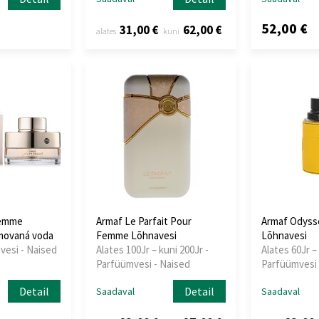
52,00 €
31,00 €
62,00 €
alates
kuni
Femme
Armaf Le Parfait Pour
Armaf Odyss
movaná voda
Femme Lõhnavesi
Lõhnavesi
vesi - Naised
Alates 100Jr – kuni 200Jr -
Alates 60Jr – 
Parfüümvesi - Naised
Parfüümvesi
Detail
Detail
Saadaval
Saadaval