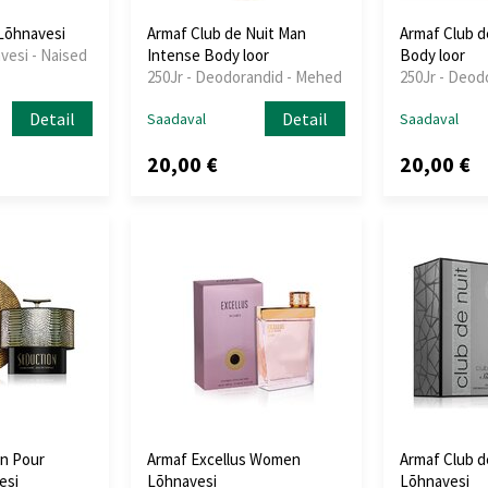
Lõhnavesi
Armaf Club de Nuit Man
Armaf Club 
vesi - Naised
Intense Body loor
Body loor
250Jr - Deodorandid - Mehed
250Jr - Deod
Detail
Detail
Saadaval
Saadaval
20,00 €
20,00 €
n Pour
Armaf Excellus Women
Armaf Club de
esi
Lõhnavesi
Lõhnavesi