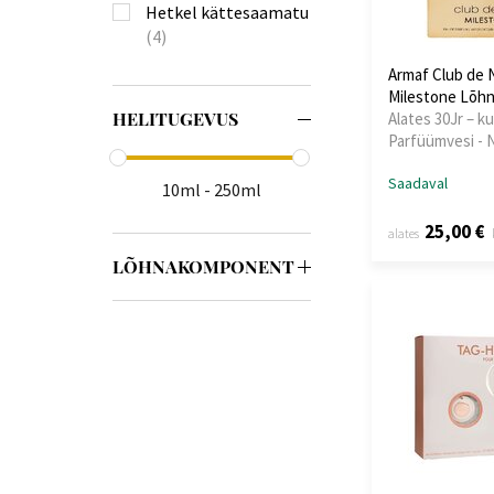
Hetkel kättesaamatu
(4)
Armaf Club de 
Milestone Lõhn
HELITUGEVUS
Alates 30Jr – ku
Parfüümvesi - 
Saadaval
10ml - 250ml
25,00 €
alates
LÕHNAKOMPONENT