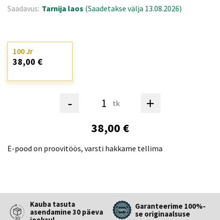
Saadavus:
Tarnija laos
(Saadetakse välja 13.08.2026)
100 Jr
38,00 €
-
+
tk
38,00 €
E-pood on proovitöös, varsti hakkame tellima
Kauba tasuta
Garanteerime 100%-
asendamine 30 päeva
se originaalsuse
jooksul