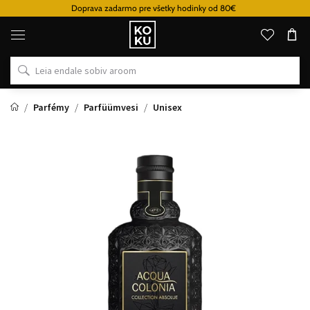
Doprava zadarmo pre všetky hodinky od 80€
Originaalsed
parfüümid
ja
kellad
ühes
kohas
Parfémy
Parfüümvesi
Unisex