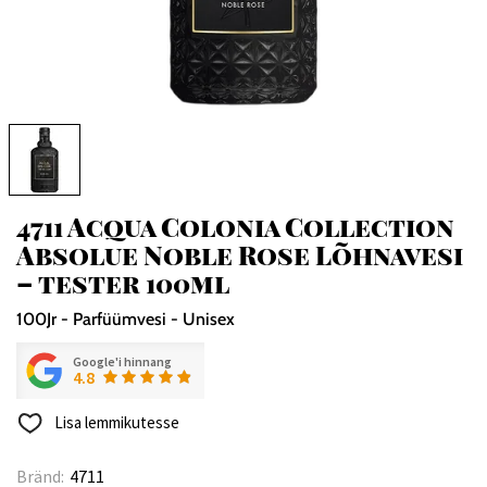
4711 Acqua Colonia Collection
Absolue Noble Rose Lõhnavesi
– tester 100ml
100Jr - Parfüümvesi - Unisex
Google'i hinnang
4.8
Lisa lemmikutesse
Bränd:
4711