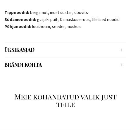
Tippnoodid:
bergamot, must sõstar, kibuvits
Südamenoodid:
gvajaki puit, Damaskuse roos, lillelised noodid
Põhjanoodid:
loukhoum, seeder, muskus
ÜKSIKASJAD
BRÄNDI KOHTA
Meie kohandatud valik just
teile