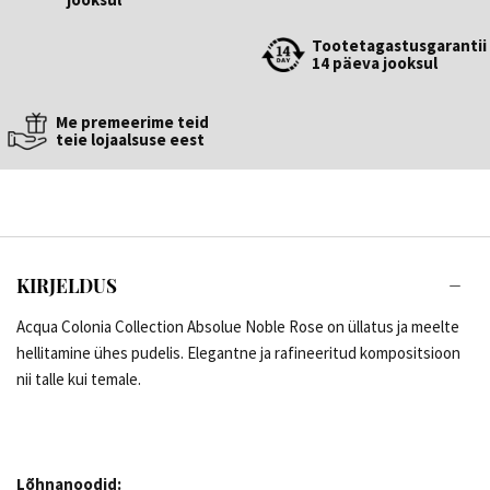
Tootetagastusgarantii
14 päeva jooksul
Me premeerime teid
teie lojaalsuse eest
KIRJELDUS
Acqua Colonia Collection Absolue Noble Rose on üllatus ja meelte
hellitamine ühes pudelis. Elegantne ja rafineeritud kompositsioon
nii talle kui temale.
Lõhnanoodid: