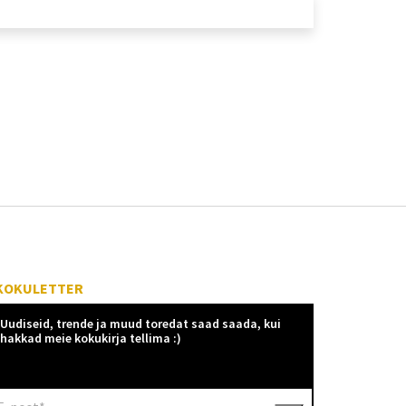
KOKULETTER
Uudiseid, trende ja muud toredat saad saada, kui
hakkad meie kokukirja tellima :)