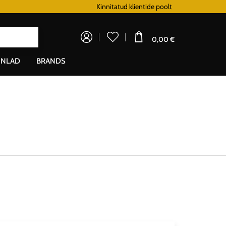
Lojaalsusprogramm
Kinnitatud klientide poolt
Doprava zadarm
0,00 €
NLAD
BRANDS