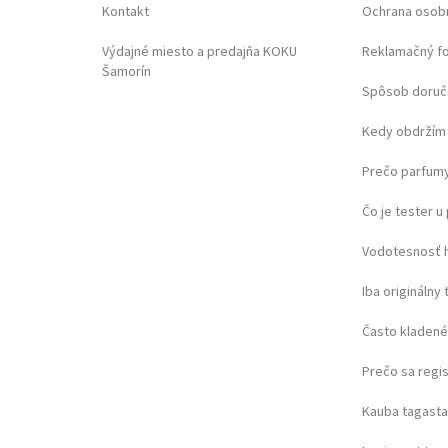
Kontakt
Ochrana osob
Výdajné miesto a predajňa KOKU
Reklamačný f
Šamorín
Spôsob doruč
Kedy obdržím 
Prečo parfumy
Čo je tester 
Vodotesnosť 
Iba originálny 
Často kladené
Prečo sa regi
Kauba tagast