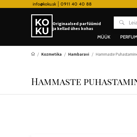
 hodinky od 80€
info@koku.sk
0911 40 40 88
Lojaalsusprogramm
Originaalsed parfüümid
ja kellad ühes kohas
MÜÜK
PERFUM
Kozmetika
Hambaravi
Hammaste Puhastamin
Hammaste puhastami