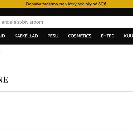
Doprava zadarmo pre všetky hodinky od 80€
ID
KÄEKELLAD
PESU
COSMETICS
EHTED
KÜÜ
e
ne