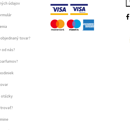
ných údajov
ormulár
enia
objednaný tovar?
 od nás?
u parfumov?
hodiniek
tovar
 otázky
strovať?
amine