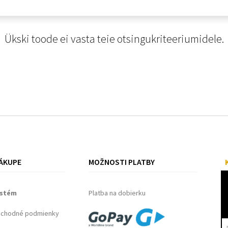
Ükski toode ei vasta teie otsingukriteeriumidele.
ÁKUPE
MOŽNOSTI PLATBY
ystém
Platba na dobierku
bchodné podmienky