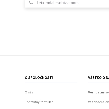
O SPOLOČNOSTI
VŠETKO O N
O nás
Vernostný s
Kontaktný formulár
Všeobecné o